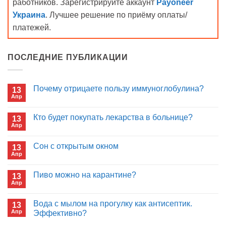
работников. Зарегистрируйте аккаунт
Payoneer
Украина
. Лучшее решение по приёму оплаты/
платежей.
ПОСЛЕДНИЕ ПУБЛИКАЦИИ
Почему отрицаете пользу иммуноглобулина?
13
Апр
Комментариев
к
нет
записи
Кто будет покупать лекарства в больнице?
13
Почему
Апр
отрицаете
Комментариев
пользу
к
нет
иммуноглобулина?
записи
Сон с открытым окном
13
Кто
Апр
будет
Комментариев
покупать
к
нет
лекарства
записи
Пиво можно на карантине?
в
13
Сон
больнице?
Апр
с
Комментариев
открытым
к
нет
окном
записи
Вода с мылом на прогулку как антисептик.
13
Пиво
Апр
можно
Эффективно?
на
Комментариев
карантине?