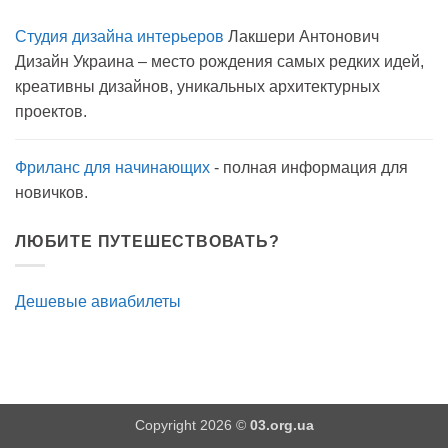
к
нет
записи
Студия дизайна интерьеров
Лакшери Антонович
Вода
с
Дизайн Украина – место рождения самых редких идей,
мылом
на
креативны дизайнов, уникальных архитектурных
прогулку
как
проектов.
антисептик.
Эффективно?
Фриланс для начинающих
- полная информация для
новичков.
ЛЮБИТЕ ПУТЕШЕСТВОВАТЬ?
Дешевые авиабилеты
Copyright 2026 ©
03.org.ua