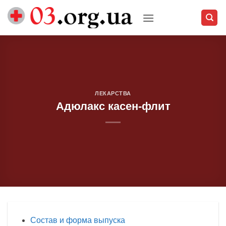
Skip
to
content
ЛЕКАРСТВА
Адюлакс касен-флит
Состав и форма выпуска