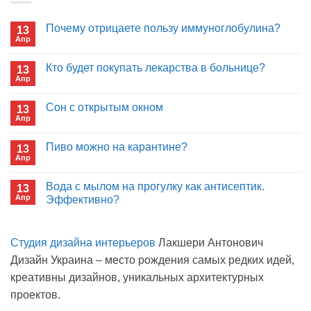
Почему отрицаете пользу иммуноглобулина?
13
Апр
Комментариев
к
нет
записи
Кто будет покупать лекарства в больнице?
13
Почему
Апр
отрицаете
Комментариев
пользу
к
нет
иммуноглобулина?
записи
Сон с открытым окном
13
Кто
Апр
будет
Комментариев
покупать
к
нет
лекарства
записи
Пиво можно на карантине?
в
13
Сон
больнице?
Апр
с
Комментариев
открытым
к
нет
окном
записи
Вода с мылом на прогулку как антисептик.
13
Пиво
Апр
можно
Эффективно?
на
Комментариев
карантине?
к
нет
записи
Студия дизайна интерьеров
Лакшери Антонович
Вода
с
Дизайн Украина – место рождения самых редких идей,
мылом
на
креативны дизайнов, уникальных архитектурных
прогулку
как
проектов.
антисептик.
Эффективно?