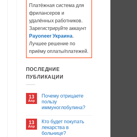
Платёжная система для
фрилансеров и
удалённых работников.
Зарегистрируйте аккаунт
Payoneer Украина
.
Лучшее решение по
приёму оплаты/платежей.
ПОСЛЕДНИЕ
ПУБЛИКАЦИИ
Почему отрицаете
13
Апр
пользу
иммуноглобулина?
Комментариев
к
нет
Кто будет покупать
13
записи
Почему
Апр
лекарства в
отрицаете
больнице?
пользу