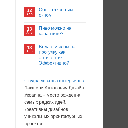
иммуноглобулина?
Комментариев
к
нет
Сон с открытым
13
записи
Кто
Апр
окном
будет
покупать
Комментариев
лекарства
к
нет
Пиво можно на
13
в
записи
больнице?
Сон
Апр
карантине?
с
открытым
Комментариев
окном
к
нет
Вода с мылом на
13
записи
Пиво
Апр
прогулку как
можно
антисептик.
на
карантине?
Эффективно?
Комментариев
к
нет
записи
Студия дизайна интерьеров
Вода
с
Лакшери Антонович Дизайн
мылом
на
Украина – место рождения
прогулку
как
самых редких идей,
антисептик.
Эффективно?
креативны дизайнов,
уникальных архитектурных
проектов.