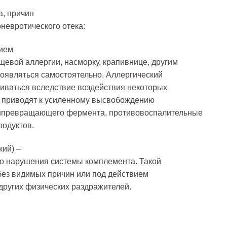
а, причин
невротического отека:
вием
щевой аллергии, насморку, крапивнице, другим
оявляться самостоятельно. Аллергический
виваться вследствие воздействия некоторых
е приводят к усиленному высвобождению
инпревращающего фермента, противовоспалительные
родуктов.
ий) –
о нарушения системы комплемента. Такой
без видимых причин или под действием
других физических раздражителей.