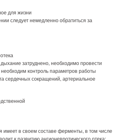
ное для жизни
ении следует немедленно обратиться за
 отека
 и дыхание затруднено, необходимо провести
 необходим контроль параметров работы
ота сердечных сокращений, артериальное
едственной
 имеет в своем составе ферменты, в том числе
водит к развитию ангионевротического отека;