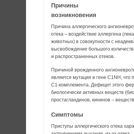
Причины
возникновения
Причина аллергического ангионевро
отека – воздействие аллергена (лек
животных) в совокупности с неадекв
высвобождение большого количеств
и распространенных отеков.
Причиной врожденного ангионевроти
является мутация в гене C1NH, что 
С1-комплемента. Дефицит этого фе
биологически активных веществ (био
простагландинов, кининов – веществ
Симптомы
Приступы аллергического отека хара
затруднением дыхания из-за отека