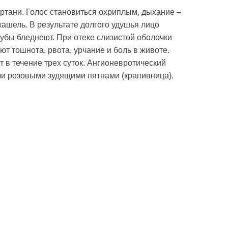
ортани. Голос становиться охриплым, дыхание –
ашель. В результате долгого удушья лицо
губы бледнеют. При отеке слизистой оболочки
ют тошнота, рвота, урчание и боль в животе.
т в течение трех суток. Ангионевротический
ли розовыми зудящими пятнами (крапивница).