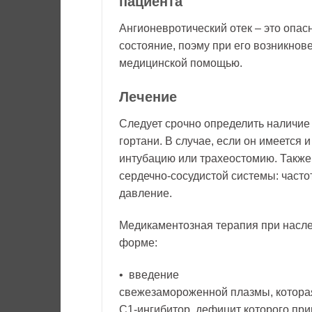
пациента
Ангионевротический отек – это опас
состояние, поэму при его возникнов
медицинской помощью.
Лечение
Следует срочно определить наличие
гортани. В случае, если он имеется
интубацию или трахеостомию. Также
сердечно-сосудистой системы: част
давление.
Медикаментозная терапия при насл
форме:
• введение
свежезамороженной плазмы, которая
С1-ингибитор, дефицит которого при