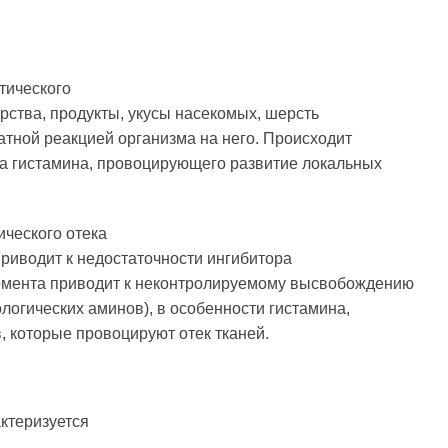
тического
арства, продукты, укусы насекомых, шерсть
атной реакцией организма на него. Происходит
а гистамина, провоцирующего развитие локальных
ческого отека
приводит к недостаточности ингибитора
рмента приводит к неконтролируемому высвобождению
логических аминов), в особенности гистамина,
, которые провоцируют отек тканей.
ктеризуется