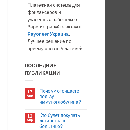
Платёжная система для
фрилансеров и
удалённых работников.
Зарегистрируйте аккаунт
Payoneer Украина
.
Лучшее решение по
приёму оплаты/платежей.
ПОСЛЕДНИЕ
ПУБЛИКАЦИИ
Почему отрицаете
13
Апр
пользу
иммуноглобулина?
Комментариев
к
нет
Кто будет покупать
13
записи
Почему
Апр
лекарства в
отрицаете
больнице?
пользу