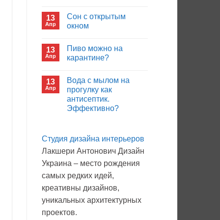
иммуноглобулина?
Комментариев
к
нет
Сон с открытым
13
записи
Кто
Апр
окном
будет
покупать
Комментариев
лекарства
к
нет
Пиво можно на
13
в
записи
больнице?
Сон
Апр
карантине?
с
открытым
Комментариев
окном
к
нет
Вода с мылом на
13
записи
Пиво
Апр
прогулку как
можно
антисептик.
на
карантине?
Эффективно?
Комментариев
к
нет
записи
Студия дизайна интерьеров
Вода
с
Лакшери Антонович Дизайн
мылом
на
Украина – место рождения
прогулку
как
самых редких идей,
антисептик.
Эффективно?
креативны дизайнов,
уникальных архитектурных
проектов.