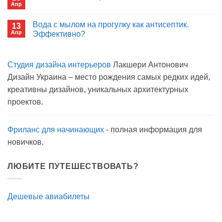
больнице?
Апр
с
Комментариев
открытым
к
нет
окном
записи
Вода с мылом на прогулку как антисептик.
13
Пиво
Апр
можно
Эффективно?
на
Комментариев
карантине?
к
нет
записи
Студия дизайна интерьеров
Лакшери Антонович
Вода
с
Дизайн Украина – место рождения самых редких идей,
мылом
на
креативны дизайнов, уникальных архитектурных
прогулку
как
проектов.
антисептик.
Эффективно?
Фриланс для начинающих
- полная информация для
новичков.
ЛЮБИТЕ ПУТЕШЕСТВОВАТЬ?
Дешевые авиабилеты