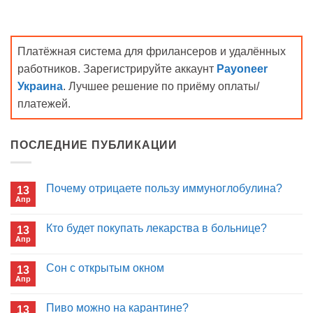
Платёжная система для фрилансеров и удалённых
работников. Зарегистрируйте аккаунт
Payoneer
Украина
. Лучшее решение по приёму оплаты/
платежей.
ПОСЛЕДНИЕ ПУБЛИКАЦИИ
Почему отрицаете пользу иммуноглобулина?
13
Апр
Комментариев
к
нет
записи
Кто будет покупать лекарства в больнице?
13
Почему
Апр
отрицаете
Комментариев
пользу
к
нет
иммуноглобулина?
записи
Сон с открытым окном
13
Кто
Апр
будет
Комментариев
покупать
к
нет
лекарства
записи
Пиво можно на карантине?
в
13
Сон