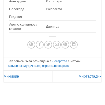
Ацекардин
Фитофарм
Полокард
Polpharma
Годасал
Ацетилсаліцилова
Дарница
кислота
Эта запись была размещена в
Лекарства
с меткой
аспирин
,
желудочно
,
однократно
,
препарата
.
Минирин
Миртастадин