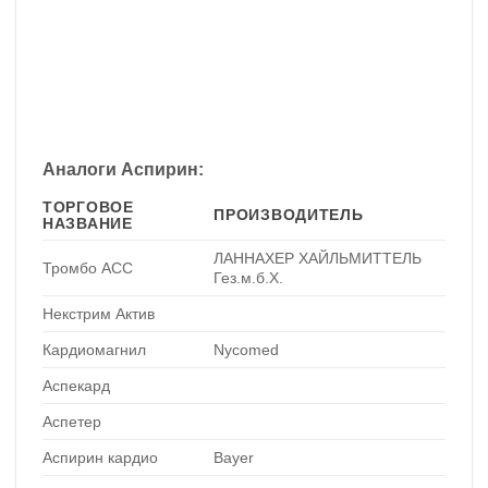
Аналоги Аспирин:
ТОРГОВОЕ
ПРОИЗВОДИТЕЛЬ
НАЗВАНИЕ
ЛАННАХЕР ХАЙЛЬМИТТЕЛЬ
Тромбо АСС
Гез.м.б.Х.
Некстрим Актив
Кардиомагнил
Nycomed
Аспекард
Аспетер
Аспирин кардио
Bayer