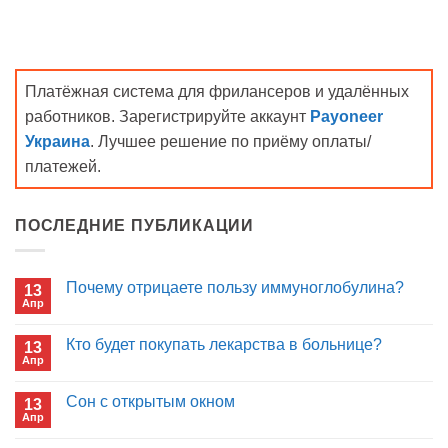
Платёжная система для фрилансеров и удалённых
работников. Зарегистрируйте аккаунт
Payoneer
Украина
. Лучшее решение по приёму оплаты/
платежей.
ПОСЛЕДНИЕ ПУБЛИКАЦИИ
Почему отрицаете пользу иммуноглобулина?
13
Апр
Комментариев
к
нет
записи
Кто будет покупать лекарства в больнице?
13
Почему
Апр
отрицаете
Комментариев
пользу
к
нет
иммуноглобулина?
записи
Сон с открытым окном
13
Кто
Апр
будет
Комментариев
покупать
к
нет
лекарства