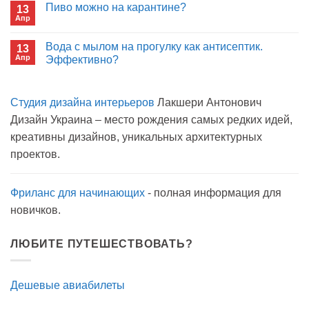
записи
Пиво можно на карантине?
в
13
Сон
больнице?
Апр
с
Комментариев
открытым
к
нет
окном
записи
Вода с мылом на прогулку как антисептик.
13
Пиво
Апр
можно
Эффективно?
на
Комментариев
карантине?
к
нет
записи
Студия дизайна интерьеров
Лакшери Антонович
Вода
с
Дизайн Украина – место рождения самых редких идей,
мылом
на
креативны дизайнов, уникальных архитектурных
прогулку
как
проектов.
антисептик.
Эффективно?
Фриланс для начинающих
- полная информация для
новичков.
ЛЮБИТЕ ПУТЕШЕСТВОВАТЬ?
Дешевые авиабилеты