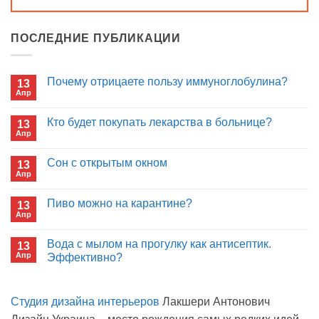
ПОСЛЕДНИЕ ПУБЛИКАЦИИ
Почему отрицаете пользу иммуноглобулина?
13
Апр
Комментариев
к
нет
записи
Кто будет покупать лекарства в больнице?
13
Почему
Апр
отрицаете
Комментариев
пользу
к
нет
иммуноглобулина?
записи
Сон с открытым окном
13
Кто
Апр
будет
Комментариев
покупать
к
нет
лекарства
записи
Пиво можно на карантине?
в
13
Сон
больнице?
Апр
с
Комментариев
открытым
к
нет
окном
записи
Вода с мылом на прогулку как антисептик.
13
Пиво
Апр
можно
Эффективно?
на
Комментариев
карантине?
к
нет
записи
Студия дизайна интерьеров
Лакшери Антонович
Вода
с