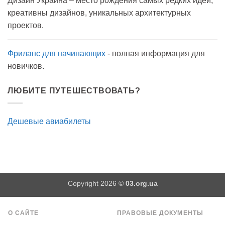
Дизайн Украина – место рождения самых редких идей,
мылом
на
креативны дизайнов, уникальных архитектурных
прогулку
как
проектов.
антисептик.
Эффективно?
Фриланс для начинающих
- полная информация для
новичков.
ЛЮБИТЕ ПУТЕШЕСТВОВАТЬ?
Дешевые авиабилеты
Copyright 2026 ©
03.org.ua
О САЙТЕ
ПРАВОВЫЕ ДОКУМЕНТЫ