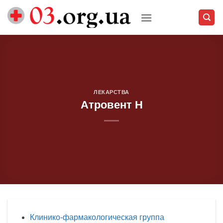
Skip
to
content
ЛЕКАРСТВА
Атровент Н
Клинико-фармакологическая группа