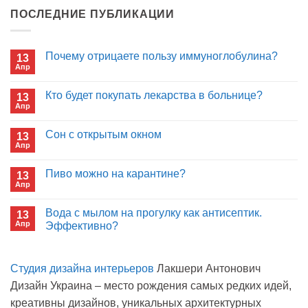
ПОСЛЕДНИЕ ПУБЛИКАЦИИ
Почему отрицаете пользу иммуноглобулина?
13
Апр
Комментариев
к
нет
записи
Кто будет покупать лекарства в больнице?
13
Почему
Апр
отрицаете
Комментариев
пользу
к
нет
иммуноглобулина?
записи
Сон с открытым окном
13
Кто
Апр
будет
Комментариев
покупать
к
нет
лекарства
записи
Пиво можно на карантине?
в
13
Сон
больнице?
Апр
с
Комментариев
открытым
к
нет
окном
записи
Вода с мылом на прогулку как антисептик.
13
Пиво
Апр
можно
Эффективно?
на
Комментариев
карантине?
к
нет
записи
Студия дизайна интерьеров
Лакшери Антонович
Вода
с
Дизайн Украина – место рождения самых редких идей,
мылом
на
креативны дизайнов, уникальных архитектурных
прогулку