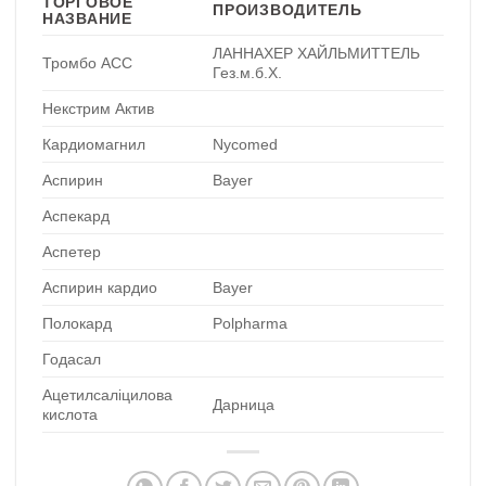
ТОРГОВОЕ
ПРОИЗВОДИТЕЛЬ
НАЗВАНИЕ
ЛАННАХЕР ХАЙЛЬМИТТЕЛЬ
Тромбо АСС
Гез.м.б.Х.
Некстрим Актив
Кардиомагнил
Nycomed
Аспирин
Bayer
Аспекард
Аспетер
Аспирин кардио
Bayer
Полокард
Polpharma
Годасал
Ацетилсаліцилова
Дарница
кислота