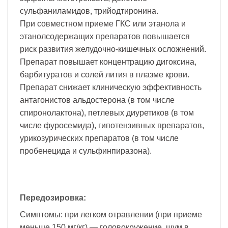
сульфаниламидов, трийодтиронина.
При совместном приеме ГКС или этанола и
этанолсодержащих препаратов повышается
риск развития желудочно-кишечных осложнений.
Препарат повышает концентрацию дигоксина,
барбитуратов и солей лития в плазме крови.
Препарат снижает клиническую эффективность
антагонистов альдостерона (в том числе
спиронолактона), петлевых диуретиков (в том
числе фуросемида), гипотензивных препаратов,
урикозурических препаратов (в том числе
пробенецида и сульфинпиразона).
Передозировка:
Симптомы: при легком отравлении (при приеме
меньше 150 мг/кг) — головокружение, шум в