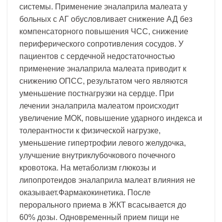
системы. Применение эналаприла малеата у
больных с АГ обусловливает снижение АД без
компенсаторного повышения ЧСС, снижение
периферического сопротивления сосудов. У
пациентов с сердечной недостаточностью
применение эналаприла малеата приводит к
снижению ОПСС, результатом чего являются
уменьшение постнагрузки на сердце. При
лечении эналаприла малеатом происходит
увеличение МОК, повышение ударного индекса и
толерантности к физической нагрузке,
уменьшение гипертрофии левого желудочка,
улучшение внутриклубочкового почечного
кровотока. На метаболизм глюкозы и
липопротеидов эналаприла малеат влияния не
оказывает.Фармакокинетика. После
перорального приема в ЖКТ всасывается до
60% дозы. Одновременный прием пищи не