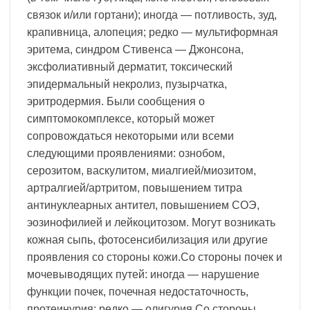
связок и/или гортани); иногда — потливость, зуд,
крапивница, алопеция; редко — мультиформная
эритема, синдром Стивенса — Джонсона,
эксфолиативный дерматит, токсический
эпидермальный некролиз, пузырчатка,
эритродермия. Были сообщения о
симптомокомплексе, который может
сопровождаться некоторыми или всеми
следующими проявлениями: ознобом,
серозитом, васкулитом, миалгией/миозитом,
артралгией/артритом, повышением титра
антинуклеарных антител, повышением СОЭ,
эозинофилией и лейкоцитозом. Могут возникать
кожная сыпь, фотосенсибилизация или другие
проявления со стороны кожи.Со стороны почек и
мочевыводящих путей: иногда — нарушение
функции почек, почечная недостаточность,
протеинурия; редко — олигурия.Со стороны