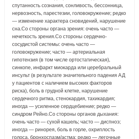
спутанность сознания, сонливость, бессонница,
нервозность, парестезии, головокружение; редко
— изменение характера сновидений, нарушение
сна.Со стороны органа зрения: очень часто —
нечеткость зрения.Со стороны сердечно-
сосудистой системы: очень часто —
головокружение; часто — артериальная
гипотензия (в том числе ортостатическая),
синкопе, инфаркт миокарда или церебральный
инсульт (в результате значительного падения АД
у пациентов с наличием высоких факторов
риска), боль в грудной клетке, нарушение
сердечного ритма, стенокардия, тахикардия;
иногда — усиленное сердцебиение; редко —
синдром Рейно.Со стороны органов дыхания:
очень часто — сухой кашель; часто — диспноэ;
иногда — ринорея, боль в горле, охриплость
голоса, бронхоспазм/астма; редко — легочные