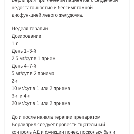
Берлиприл при лечении пациентов с сердечной
недостаточностью и бессимптомной
дисфункцией левого желудочка.
Неделя терапии
Дозирование
1-я
День 1–3-й
2,5 мг/сут в 1 прием
День 4–7-й
5 мг/сут в 2 приема
2-я
10 мг/сут в 1 или 2 приема
3-я и 4-я
20 мг/сут в 1 или 2 приема
До и после начала терапии препаратом
Берлиприл следует провести тщательный
контроль АД и функции почек, поскольку были