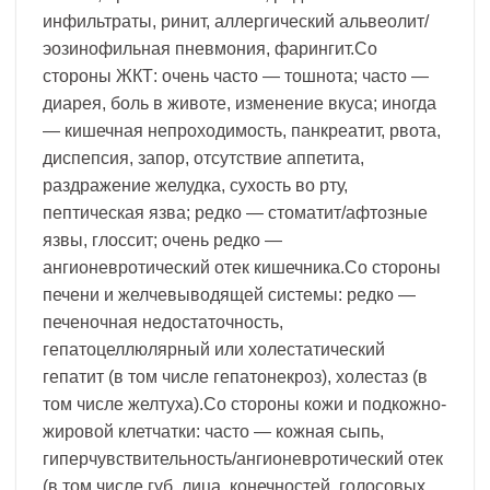
инфильтраты, ринит, аллергический альвеолит/
эозинофильная пневмония, фарингит.Со
стороны ЖКТ: очень часто — тошнота; часто —
диарея, боль в животе, изменение вкуса; иногда
— кишечная непроходимость, панкреатит, рвота,
диспепсия, запор, отсутствие аппетита,
раздражение желудка, сухость во рту,
пептическая язва; редко — стоматит/афтозные
язвы, глоссит; очень редко —
ангионевротический отек кишечника.Со стороны
печени и желчевыводящей системы: редко —
печеночная недостаточность,
гепатоцеллюлярный или холестатический
гепатит (в том числе гепатонекроз), холестаз (в
том числе желтуха).Со стороны кожи и подкожно-
жировой клетчатки: часто — кожная сыпь,
гиперчувствительность/ангионевротический отек
(в том числе губ, лица, конечностей, голосовых