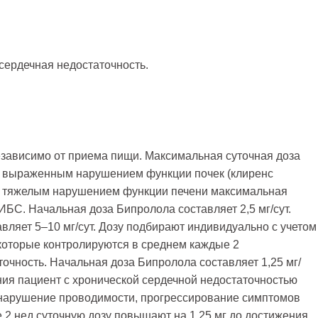
 сердечная недостаточность.
езависимо от приема пищи. Максимальная суточная доза
с выраженным нарушением функции почек (клиренс
ли тяжелым нарушением функции печени максимальная
 ИБС. Начальная доза Бипролола составляет 2,5 мг/сут.
вляет 5–10 мг/сут. Дозу подбирают индивидуально с учетом
которые контролируются в среднем каждые 2
очность. Начальная доза Бипролола составляет 1,25 мг/
ения пациент с хронической сердечной недостаточностью
 нарушение проводимости, прогрессирование симптомов
 2 нед суточную дозу повышают на 1,25 мг до достижения