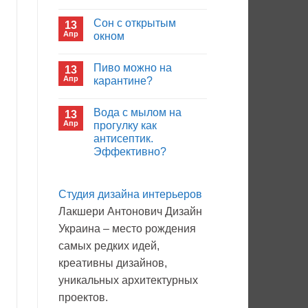
иммуноглобулина?
Комментариев
к
нет
Сон с открытым
13
записи
Кто
Апр
окном
будет
покупать
Комментариев
лекарства
к
нет
Пиво можно на
13
в
записи
больнице?
Сон
Апр
карантине?
с
открытым
Комментариев
окном
к
нет
Вода с мылом на
13
записи
Пиво
Апр
прогулку как
можно
антисептик.
на
карантине?
Эффективно?
Комментариев
к
нет
записи
Студия дизайна интерьеров
Вода
с
Лакшери Антонович Дизайн
мылом
на
Украина – место рождения
прогулку
как
самых редких идей,
антисептик.
Эффективно?
креативны дизайнов,
уникальных архитектурных
проектов.