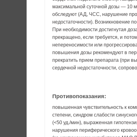
максимальной суточной дозы — 10 м
обследуют (АД, ЧСС, нарушение пр
недостаточности). Возникновение п
При необходимости достигнутая доз
прекращено, если требуется, и пото
непереносимости или прогрессирова
повышения дозы рекомендуют в пер
прекратить прием препарата (при в
сердечной недостаточности, сопров
Противопоказания:
повышенная чувствительность к компо
степени, синдром слабости синусно
(<50 уд./мин), выраженная гипотензи
нарушения периферического крово