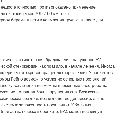
).
 недостаточностью противопоказано применение
ли систолическое АД <100 мм рт. ст.
риод беременности и кормления грудью, а также для
татическая гипотензия, брадикардия, нарушение AV-
еской стенокардии, как правило, в начале лечения. Иногда
ферического кровообращения (парестезии). У пациентов
омом Рейно возможно усиление основных проявлений
чале курса лечения возможны временные расстройства —
ужение, головная боль, нарушения сна. Возможно
сихических реакций, возникновение депрессии, очень
истема: заложенность носа, ринит. У больных,
при астматическом бронхите, БА), может возникнуть