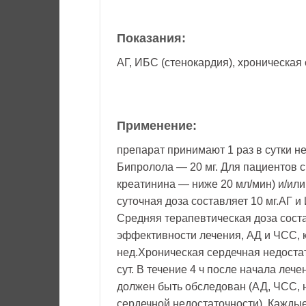
Показания:
АГ, ИБС (стенокардия), хроническая
Применение:
препарат принимают 1 раз в сутки н
Бипролола — 20 мг. Для пациентов 
креатинина — ниже 20 мл/мин) и/и
суточная доза составляет 10 мг.АГ и
Средняя терапевтическая доза соста
эффективности лечения, АД и ЧСС, 
нед.Хроническая сердечная недостат
сут. В течение 4 ч после начала леч
должен быть обследован (АД, ЧСС,
сердечной недостаточности). Каждые