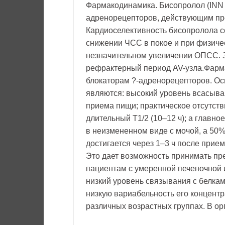
Фармакодинамика. Бисопролол (INN 
адренорецепторов, действующим пр
Кардиоселективность бисопролола со
снижении ЧСС в покое и при физиче
незначительном увеличении ОПСС. 
рефрактерный период AV-узла.Фарм
блокаторам ?-адренорецепторов. О
являются: высокий уровень всасыва
приема пищи; практическое отсутств
длительный T1/2 (10–12 ч); а глав
в неизмененном виде с мочой, а 50
достигается через 1–3 ч после прие
Это дает возможность принимать преп
пациентам с умеренной печеночной 
низкий уровень связывания с белка
низкую вариабельность его концент
различных возрастных группах. В ор