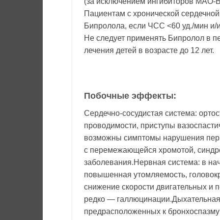
(за исключением ингибиторов МАО-В
Пациентам с хронической сердечной
Бипролола, если ЧСС <60 уд./мин и/и
Не следует применять Бипролол в пе
лечения детей в возрасте до 12 лет.
Побочные эффекты:
Сердечно-сосудистая система: ортос
проводимости, приступы вазоспастич
возможны симптомы нарушения пери
с перемежающейся хромотой, синдр
заболевания.Нервная система: в на
повышенная утомляемость, головокр
снижение скорости двигательных и п
редко — галлюцинации.Дыхательная с
предрасположенных к бронхоспазму (