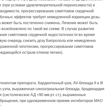
г (при условии удовлетворительной переносимости) и
оводимости, прогрессирование симптомов сердечной
обочных эффектов требует немедленной коррекции дозы.
а может быть постепенно снижена. Лечение может быть
м возобновлено по такой же схеме. В случае развития
ния симптомов сердечной недостаточности во время
вую очередь снизить дозу Бипролола или немедленно
ыраженной гипотензии, прогрессировании симптомов
ождающейся острым отеком легких).
нентам препарата. Кардиогенный шок, AV-блокада II и III
го узла, выраженная синоатриальная блокада, брадикардия
я (систолическое АД <90 мм рт. ст.), выраженные
обращения, при одновременном приеме ингибиторов МАО