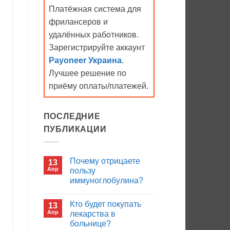
Платёжная система для
фрилансеров и
удалённых работников.
Зарегистрируйте аккаунт
Payoneer Украина
.
Лучшее решение по
приёму оплаты/платежей.
ПОСЛЕДНИЕ
ПУБЛИКАЦИИ
Почему отрицаете
13
Апр
пользу
иммуноглобулина?
Комментариев
к
нет
Кто будет покупать
13
записи
Почему
Апр
лекарства в
отрицаете
больнице?
пользу