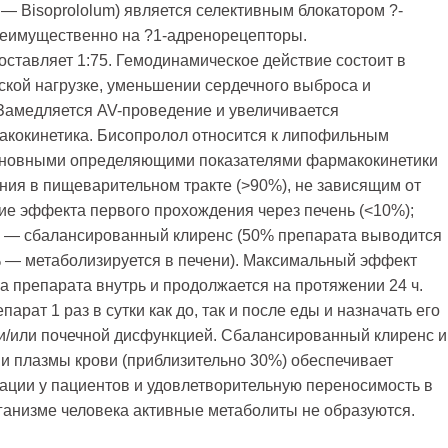
— Bisoprololum) является селективным блокатором ?-
еимущественно на ?1-адренорецепторы.
ставляет 1:75. Гемодинамическое действие состоит в
ской нагрузке, уменьшении сердечного выброса и
Замедляется AV-проведение и увеличивается
акокинетика. Биcопролол относится к липофильным
сновными определяющими показателями фармакокинетики
ния в пищеварительном тракте (>90%), не зависящим от
ие эффекта первого прохождения через печень (<10%);
ное — сбалансированный клиренс (50% препарата выводится
% — метаболизируется в печени). Максимальный эффект
ма препарата внутрь и продолжается на протяжении 24 ч.
арат 1 раз в сутки как до, так и после еды и назначать его
и/или почечной дисфункцией. Сбалансированный клиренс и
ми плазмы крови (приблизительно 30%) обеспечивает
рации у пациентов и удовлетворительную переносимость в
ганизме человека активные метаболиты не образуются.