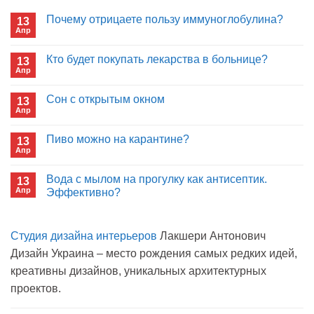
Почему отрицаете пользу иммуноглобулина?
13
Апр
Комментариев
к
нет
записи
Кто будет покупать лекарства в больнице?
13
Почему
Апр
отрицаете
Комментариев
пользу
к
нет
иммуноглобулина?
записи
Сон с открытым окном
13
Кто
Апр
будет
Комментариев
покупать
к
нет
лекарства
записи
Пиво можно на карантине?
в
13
Сон
больнице?
Апр
с
Комментариев
открытым
к
нет
окном
записи
Вода с мылом на прогулку как антисептик.
13
Пиво
Апр
можно
Эффективно?
на
Комментариев
карантине?
к
нет
записи
Студия дизайна интерьеров
Лакшери Антонович
Вода
с
Дизайн Украина – место рождения самых редких идей,
мылом
на
креативны дизайнов, уникальных архитектурных
прогулку
как
проектов.
антисептик.
Эффективно?