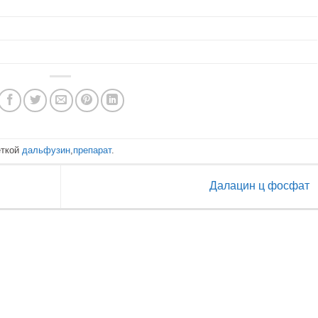
еткой
дальфузин
,
препарат
.
Далацин ц фосфат