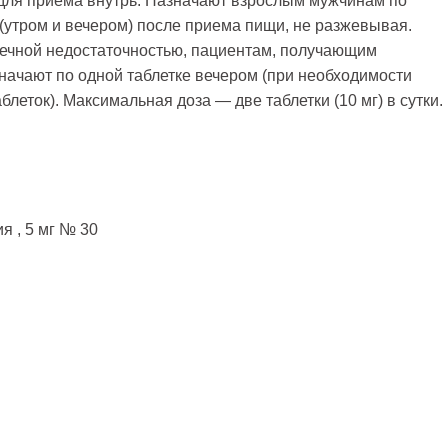
для приема внутрь. Назначают взрослым мужчинам по
ь (утром и вечером) после приема пищи, не разжевывая.
чечной недостаточностью, пациентам, получающим
начают по одной таблетке вечером (при необходимости
леток). Максимальная доза — две таблетки (10 мг) в сутки.
я , 5 мг № 30