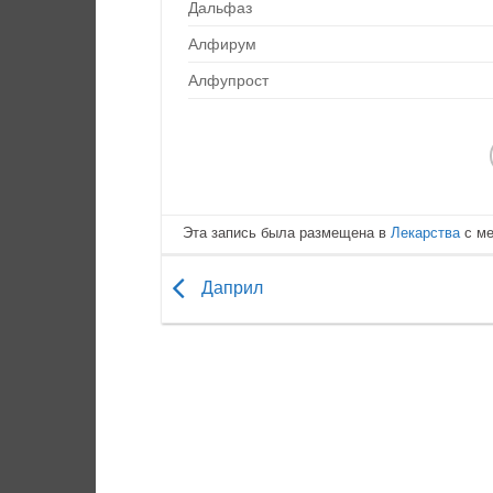
Дальфаз
Алфирум
Алфупрост
Эта запись была размещена в
Лекарства
с м
Даприл