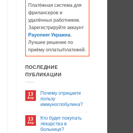
Платёжная система для
фрилансеров и
удалённых работников.
Зарегистрируйте аккаунт
Payoneer Украина
.
Лучшее решение по
приёму оплаты/платежей.
ПОСЛЕДНИЕ
ПУБЛИКАЦИИ
Почему отрицаете
13
Апр
пользу
иммуноглобулина?
Комментариев
к
нет
Кто будет покупать
13
записи
Почему
Апр
лекарства в
отрицаете
больнице?
пользу