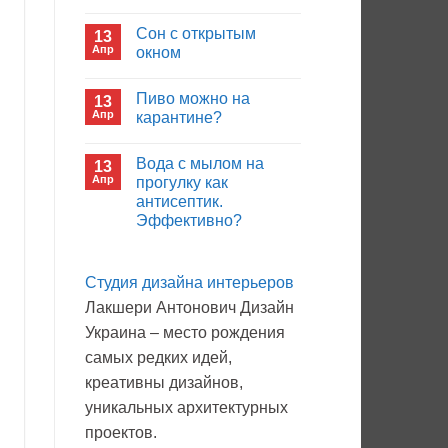
иммуноглобулина?
Комментариев
к
нет
Сон с открытым
13
записи
Кто
Апр
окном
будет
покупать
Комментариев
лекарства
к
нет
Пиво можно на
13
в
записи
больнице?
Сон
Апр
карантине?
с
открытым
Комментариев
окном
к
нет
Вода с мылом на
13
записи
Пиво
Апр
прогулку как
можно
антисептик.
на
карантине?
Эффективно?
Комментариев
к
нет
записи
Студия дизайна интерьеров
Вода
с
Лакшери Антонович Дизайн
мылом
на
Украина – место рождения
прогулку
как
самых редких идей,
антисептик.
Эффективно?
креативны дизайнов,
уникальных архитектурных
проектов.