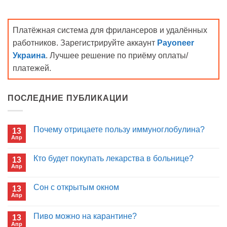
Платёжная система для фрилансеров и удалённых
работников. Зарегистрируйте аккаунт
Payoneer
Украина
. Лучшее решение по приёму оплаты/
платежей.
ПОСЛЕДНИЕ ПУБЛИКАЦИИ
Почему отрицаете пользу иммуноглобулина?
13
Апр
Комментариев
к
нет
записи
Кто будет покупать лекарства в больнице?
13
Почему
Апр
отрицаете
Комментариев
пользу
к
нет
иммуноглобулина?
записи
Сон с открытым окном
13
Кто
Апр
будет
Комментариев
покупать
к
нет
лекарства
записи
Пиво можно на карантине?
в
13
Сон
больнице?
Апр
с
Комментариев