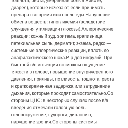
тошнота, рвота, умеренная боль в животе,
диарея), которые исчезают, если принимать
препарат во время или после еды.Нарушение
обмена веществ: гипогликемия (вследствие
улучшения утилизации глюкозы).Аллергические
реакции: кожный зуд, эритема, крапивница,
петехиальная сыпь, дерматит, экзема, редко —
системные аллергические реакции, вплоть до
анафилактического шока.Р-р для инфузий. При
быстрой в/в инъекции возможны ощущение
тяжести в голове, повышение внутричерепного
давления, приливы, потливость, тошнота, рвота
и кратковременная задержка или затруднение
дыхания, которые проходят самостоятельно.Со
стороны ЦНС: в некоторых случаях после в/в
введения отмечали головную боль,
головокружение, судороги, диплопию,
нарушение зрения.Со стороны системы