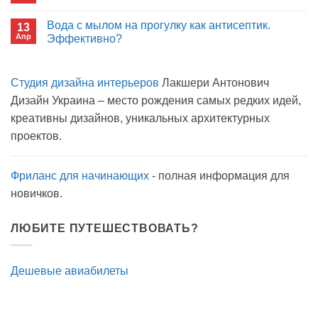
открытым
к
нет
окном
записи
Вода с мылом на прогулку как антисептик.
13
Пиво
Апр
можно
Эффективно?
на
Комментариев
карантине?
к
нет
записи
Студия дизайна интерьеров
Лакшери Антонович
Вода
с
Дизайн Украина – место рождения самых редких идей,
мылом
на
креативны дизайнов, уникальных архитектурных
прогулку
как
проектов.
антисептик.
Эффективно?
Фриланс для начинающих
- полная информация для
новичков.
ЛЮБИТЕ ПУТЕШЕСТВОВАТЬ?
Дешевые авиабилеты