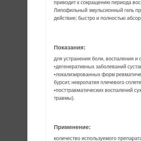
приводит к сокращению периода во
Липофильный эмульсионный гель пр
действие; быстро и полностью абсорб
Показания:
для устранения боли, воспаления и о
•дегенеративных заболеваний сустав
•локализированных форм ревматичес
бурсит, невропатия плечевого сплет
•посттравматических воспалений сух
травмы).
Применение:
количество используемого препарата