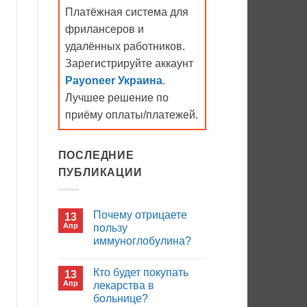
Платёжная система для
фрилансеров и
удалённых работников.
Зарегистрируйте аккаунт
Payoneer Украина
.
Лучшее решение по
приёму оплаты/платежей.
ПОСЛЕДНИЕ
ПУБЛИКАЦИИ
Почему отрицаете
13
Апр
пользу
иммуноглобулина?
Комментариев
к
нет
Кто будет покупать
13
записи
Почему
Апр
лекарства в
отрицаете
больнице?
пользу