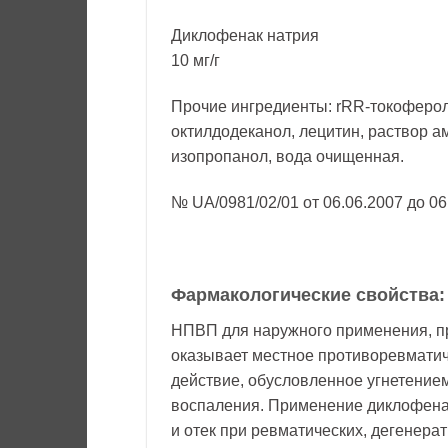
Диклофенак натрия
10 мг/г
Прочие ингредиенты: rRR-токоферол 
октилдодеканол, лецитин, раствор ам
изопропанол, вода очищенная.
№ UA/0981/02/01 от 06.06.2007 до 06
Фармакологические свойства:
НПВП для наружного применения, п
оказывает местное противоревматич
действие, обусловленное угнетение
воспаления. Применение диклофена
и отек при ревматических, дегенера