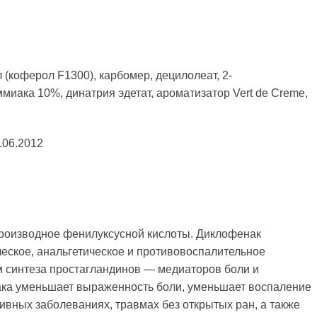
(коферол F1300), карбомер, децилолеат, 2-
миака 10%, динатрия эдетат, ароматизатор Vert de Creme,
.06.2012
роизводное фенилуксусной кислоты. Диклофенак
еское, анальгетическое и противовоспалительное
м синтеза простагландинов — медиаторов боли и
ка уменьшает выраженность боли, уменьшает воспаление
тивных заболеваниях, травмах без открытых ран, а также