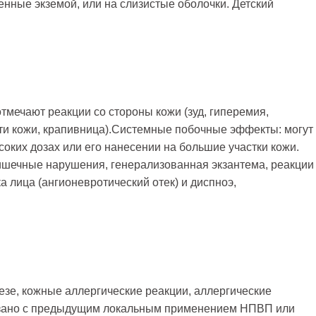
женные экземой, или на слизистые оболочки. Детский
тмечают реакции со стороны кожи (зуд, гиперемия,
ти кожи, крапивница).Системные побочные эффекты: могут
соких дозах или его нанесении на большие участки кожи.
ишечные нарушения, генерализованная экзантема, реакции
а лица (ангионевротический отек) и диспноэ,
езе, кожные аллергические реакции, аллергические
язано с предыдущим локальным применением НПВП или