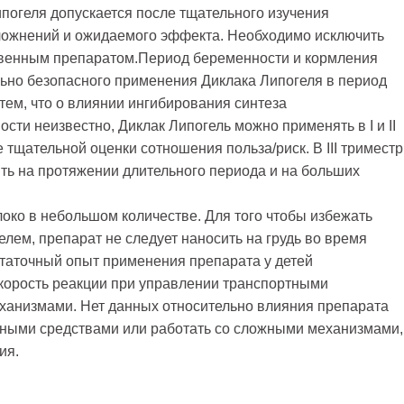
погеля допускается после тщательного изучения
ложнений и ожидаемого эффекта. Необходимо исключить
твенным препаратом.Период беременности и кормления
льно безопасного применения Диклака Липогеля в период
 тем, что о влиянии ингибирования синтеза
сти неизвестно, Диклак Липогель можно применять в I и II
 тщательной оценки сотношения польза/риск. В III триместр
ть на протяжении длительного периода и на больших
око в небольшом количестве. Для того чтобы избежать
елем, препарат не следует наносить на грудь во время
статочный опыт применения препарата у детей
скорость реакции при управлении транспортными
еханизмами. Нет данных относительно влияния препарата
тными средствами или работать со сложными механизмами,
ия.