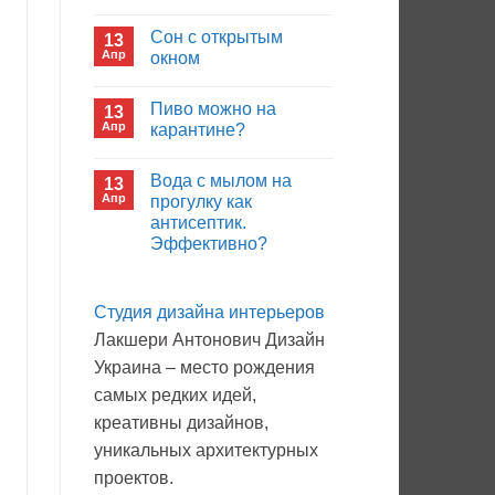
иммуноглобулина?
Комментариев
к
нет
Сон с открытым
13
записи
Кто
Апр
окном
будет
покупать
Комментариев
лекарства
к
нет
Пиво можно на
13
в
записи
больнице?
Сон
Апр
карантине?
с
открытым
Комментариев
окном
к
нет
Вода с мылом на
13
записи
Пиво
Апр
прогулку как
можно
антисептик.
на
карантине?
Эффективно?
Комментариев
к
нет
записи
Студия дизайна интерьеров
Вода
с
Лакшери Антонович Дизайн
мылом
на
Украина – место рождения
прогулку
как
самых редких идей,
антисептик.
Эффективно?
креативны дизайнов,
уникальных архитектурных
проектов.