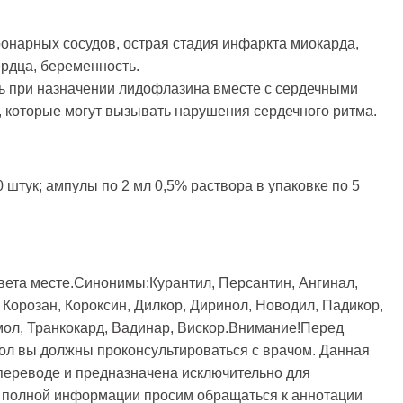
онарных сосудов, острая стадия инфаркта миокарда,
рдца, беременность.
ь при назначении лидофлазина вместе с сердечными
, которые могут вызывать нарушения сердечного ритма.
00 штук; ампулы по 2 мл 0,5% раствора в упаковке по 5
вета месте.Синонимы:Курантил, Персантин, Ангинал,
 Корозан, Короксин, Дилкор, Диринол, Новодил, Падикор,
ол, Транкокард, Вадинар, Вискор.Внимание!Перед
л вы должны проконсультироваться с врачом. Данная
переводе и предназначена исключительно для
е полной информации просим обращаться к аннотации