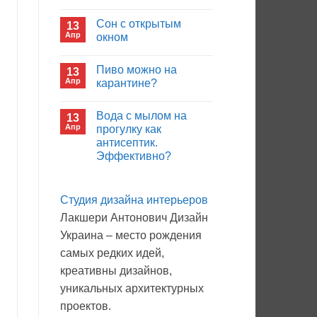
иммуноглобулина?
Комментариев
к
нет
Сон с открытым
13
записи
Кто
Апр
окном
будет
покупать
Комментариев
лекарства
к
нет
Пиво можно на
13
в
записи
больнице?
Сон
Апр
карантине?
с
открытым
Комментариев
окном
к
нет
Вода с мылом на
13
записи
Пиво
Апр
прогулку как
можно
антисептик.
на
карантине?
Эффективно?
Комментариев
к
нет
записи
Студия дизайна интерьеров
Вода
с
Лакшери Антонович Дизайн
мылом
на
Украина – место рождения
прогулку
как
самых редких идей,
антисептик.
Эффективно?
креативны дизайнов,
уникальных архитектурных
проектов.