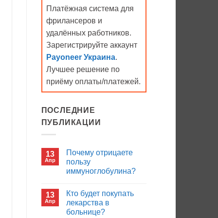
Платёжная система для
фрилансеров и
удалённых работников.
Зарегистрируйте аккаунт
Payoneer Украина
.
Лучшее решение по
приёму оплаты/платежей.
ПОСЛЕДНИЕ
ПУБЛИКАЦИИ
Почему отрицаете
13
Апр
пользу
иммуноглобулина?
Комментариев
к
нет
Кто будет покупать
13
записи
Почему
Апр
лекарства в
отрицаете
больнице?
пользу