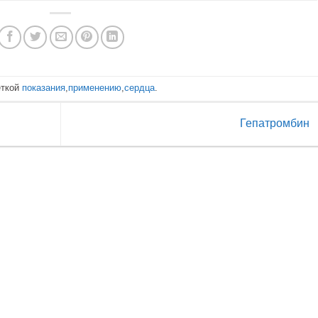
еткой
показания
,
применению
,
сердца
.
Гепатромбин