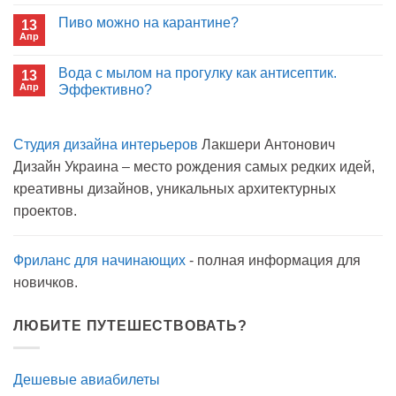
к
нет
лекарства
записи
Пиво можно на карантине?
в
13
Сон
больнице?
Апр
с
Комментариев
открытым
к
нет
окном
записи
Вода с мылом на прогулку как антисептик.
13
Пиво
Апр
можно
Эффективно?
на
Комментариев
карантине?
к
нет
записи
Студия дизайна интерьеров
Лакшери Антонович
Вода
с
Дизайн Украина – место рождения самых редких идей,
мылом
на
креативны дизайнов, уникальных архитектурных
прогулку
как
проектов.
антисептик.
Эффективно?
Фриланс для начинающих
- полная информация для
новичков.
ЛЮБИТЕ ПУТЕШЕСТВОВАТЬ?
Дешевые авиабилеты