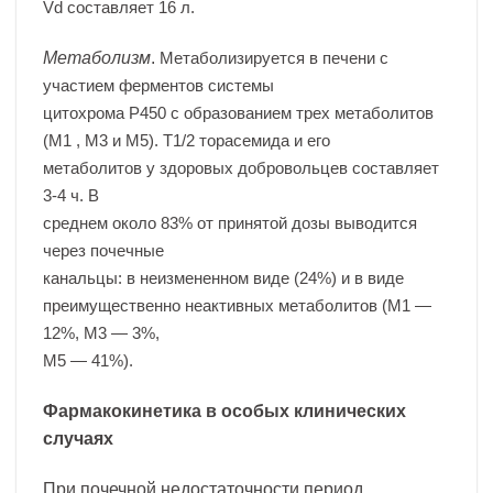
Vd составляет 16 л.
Метаболизм
.
Метаболизируется в печени с
участием ферментов системы
цитохрома Р450 с образованием трех метаболитов
(M1 , М3 и М5). T1/2 торасемида и его
метаболитов у здоровых добровольцев составляет
3-4 ч. В
среднем около 83% от принятой дозы выводится
через почечные
канальцы: в неизмененном виде (24%) и в виде
преимущественно неактивных метаболитов (M1 —
12%, М3 — 3%,
М5 — 41%).
Фармакокинетика в особых клинических
случаях
При почечной недостаточности период