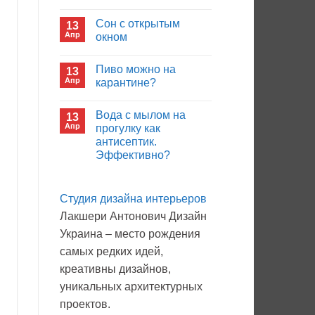
иммуноглобулина?
Комментариев
к
нет
Сон с открытым
13
записи
Кто
Апр
окном
будет
покупать
Комментариев
лекарства
к
нет
Пиво можно на
13
в
записи
больнице?
Сон
Апр
карантине?
с
открытым
Комментариев
окном
к
нет
Вода с мылом на
13
записи
Пиво
Апр
прогулку как
можно
антисептик.
на
карантине?
Эффективно?
Комментариев
к
нет
записи
Студия дизайна интерьеров
Вода
с
Лакшери Антонович Дизайн
мылом
на
Украина – место рождения
прогулку
как
самых редких идей,
антисептик.
Эффективно?
креативны дизайнов,
уникальных архитектурных
проектов.