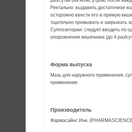
раз/сутки (на ночь, утром, после каж
Ректально: выдавить достаточное кол
осторожно ввести его в прямую киш
тщательно промывать и закрывать з
Суппозитории: следует вводить по о
опорожнения кишечника (до 4 раз/сут
Форма выпуска
Мазь для наружного применения, су
применения
Производитель
Фармасайнс Инк. (PHARMASCIENCE)