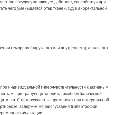
местное сосудосуживающее действие, способствуя при
ате чего уменьшается отек тканей, зуд в аноректальной
ении геморроя (наружного или внутреннего), анального
при индивидуальной гиперчувствительности к активным
нентам, при гранулоцитопении, тромбоэмболической
дцати лет. C осторожностью применяют при артериальной
ертиреозе, задержке мочеиспускания (гипертрофии
еременности/лактации.