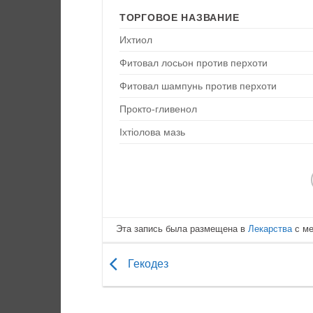
ТОРГОВОЕ НАЗВАНИЕ
Ихтиол
Фитовал лосьон против перхоти
Фитовал шампунь против перхоти
Прокто-гливенол
Іхтіолова мазь
Эта запись была размещена в
Лекарства
с м
Гекодез