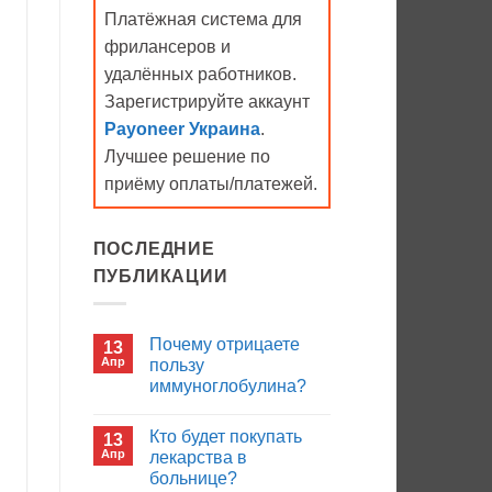
Платёжная система для
фрилансеров и
удалённых работников.
Зарегистрируйте аккаунт
Payoneer Украина
.
Лучшее решение по
приёму оплаты/платежей.
ПОСЛЕДНИЕ
ПУБЛИКАЦИИ
Почему отрицаете
13
Апр
пользу
иммуноглобулина?
Комментариев
к
нет
Кто будет покупать
13
записи
Почему
Апр
лекарства в
отрицаете
больнице?
пользу