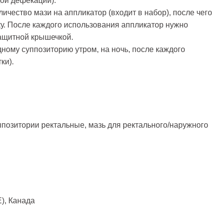
дой дефекации).
ичество мази на аппликатор (входит в набор), после чего
ку. После каждого использования аппликатор нужно
ащитной крышечкой.
дному суппозиторию утром, на ночь, после каждого
ки).
ппозитории ректальные, мазь для ректального/наружного
, Канада