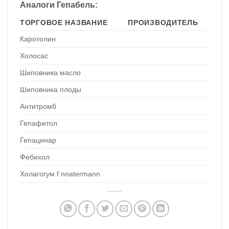
Аналоги Гепабель:
ТОРГОВОЕ НАЗВАНИЕ
ПРОИЗВОДИТЕЛЬ
Каротолин
Холосас
Шиповника масло
Шиповника плоды
Антитромб
Гепафитол
Гепацинар
Фебихол
Холагогум f nnatermann