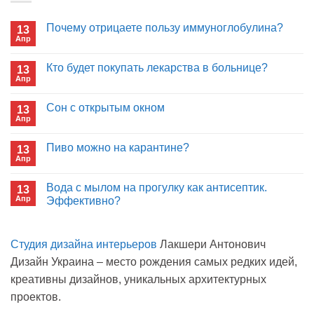
Почему отрицаете пользу иммуноглобулина?
13
Апр
Комментариев
к
нет
записи
Кто будет покупать лекарства в больнице?
13
Почему
Апр
отрицаете
Комментариев
пользу
к
нет
иммуноглобулина?
записи
Сон с открытым окном
13
Кто
Апр
будет
Комментариев
покупать
к
нет
лекарства
записи
Пиво можно на карантине?
в
13
Сон
больнице?
Апр
с
Комментариев
открытым
к
нет
окном
записи
Вода с мылом на прогулку как антисептик.
13
Пиво
Апр
можно
Эффективно?
на
Комментариев
карантине?
к
нет
записи
Студия дизайна интерьеров
Лакшери Антонович
Вода
с
Дизайн Украина – место рождения самых редких идей,
мылом
на
креативны дизайнов, уникальных архитектурных
прогулку
как
проектов.
антисептик.
Эффективно?