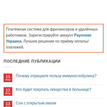
Платёжная система для фрилансеров и удалённых
работников. Зарегистрируйте аккаунт
Payoneer
Украина
. Лучшее решение по приёму оплаты/
платежей.
ПОСЛЕДНИЕ ПУБЛИКАЦИИ
Почему отрицаете пользу иммуноглобулина?
13
Апр
Комментариев
к
нет
записи
Кто будет покупать лекарства в больнице?
13
Почему
Апр
отрицаете
Комментариев
пользу
к
нет
иммуноглобулина?
записи
Сон с открытым окном
13
Кто
Апр