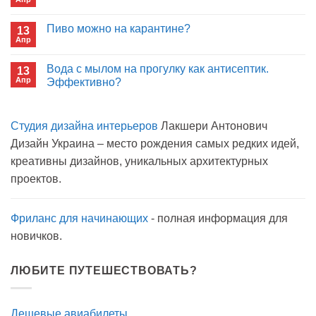
будет
Комментариев
покупать
к
нет
лекарства
записи
Пиво можно на карантине?
в
13
Сон
больнице?
Апр
с
Комментариев
открытым
к
нет
окном
записи
Вода с мылом на прогулку как антисептик.
13
Пиво
Апр
можно
Эффективно?
на
Комментариев
карантине?
к
нет
записи
Студия дизайна интерьеров
Лакшери Антонович
Вода
с
Дизайн Украина – место рождения самых редких идей,
мылом
на
креативны дизайнов, уникальных архитектурных
прогулку
как
проектов.
антисептик.
Эффективно?
Фриланс для начинающих
- полная информация для
новичков.
ЛЮБИТЕ ПУТЕШЕСТВОВАТЬ?
Дешевые авиабилеты