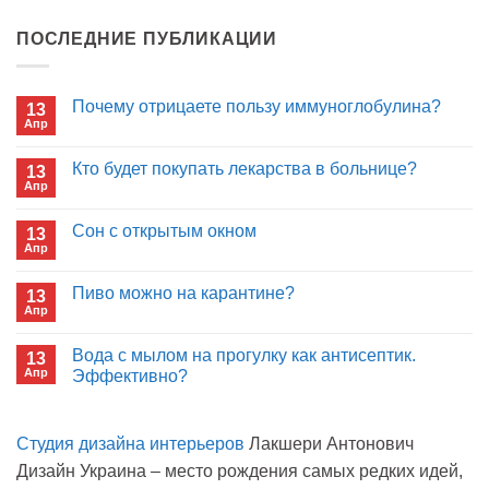
ПОСЛЕДНИЕ ПУБЛИКАЦИИ
Почему отрицаете пользу иммуноглобулина?
13
Апр
Комментариев
к
нет
записи
Кто будет покупать лекарства в больнице?
13
Почему
Апр
отрицаете
Комментариев
пользу
к
нет
иммуноглобулина?
записи
Сон с открытым окном
13
Кто
Апр
будет
Комментариев
покупать
к
нет
лекарства
записи
Пиво можно на карантине?
в
13
Сон
больнице?
Апр
с
Комментариев
открытым
к
нет
окном
записи
Вода с мылом на прогулку как антисептик.
13
Пиво
Апр
можно
Эффективно?
на
Комментариев
карантине?
к
нет
записи
Студия дизайна интерьеров
Лакшери Антонович
Вода
с
Дизайн Украина – место рождения самых редких идей,
мылом
на