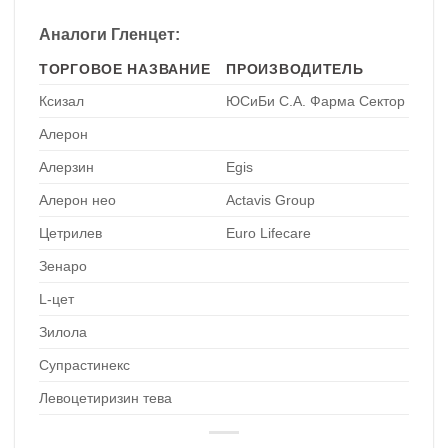
Аналоги Гленцет:
ТОРГОВОЕ НАЗВАНИЕ
ПРОИЗВОДИТЕЛЬ
Ксизал
ЮСиБи С.А. Фарма Сектор
Алерон
Алерзин
Egis
Алерон нео
Actavis Group
Цетрилев
Euro Lifecare
Зенаро
L-цет
Зилола
Супрастинекс
Левоцетиризин тева