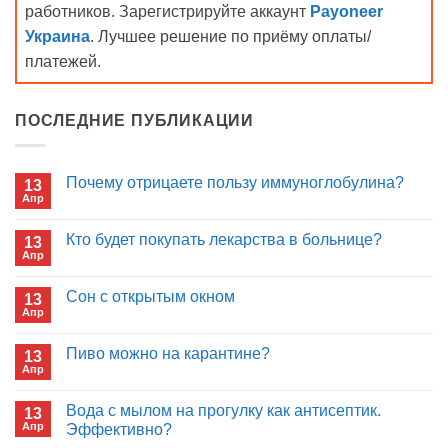
работников. Зарегистрируйте аккаунт
Payoneer
Украина
. Лучшее решение по приёму оплаты/
платежей.
ПОСЛЕДНИЕ ПУБЛИКАЦИИ
Почему отрицаете пользу иммуноглобулина?
13
Апр
Комментариев
к
нет
записи
Кто будет покупать лекарства в больнице?
13
Почему
Апр
отрицаете
Комментариев
пользу
к
нет
иммуноглобулина?
записи
Сон с открытым окном
13
Кто
Апр
будет
Комментариев
покупать
к
нет
лекарства
записи
Пиво можно на карантине?
в
13
Сон
больнице?
Апр
с
Комментариев
открытым
к
нет
окном
записи
Вода с мылом на прогулку как антисептик.
13
Пиво
Апр
можно
Эффективно?
на