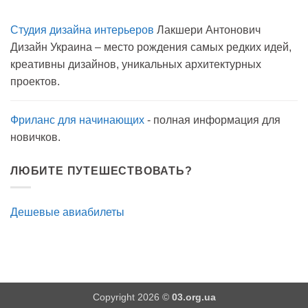
Комментариев
карантине?
к
нет
записи
Студия дизайна интерьеров
Лакшери Антонович
Вода
с
Дизайн Украина – место рождения самых редких идей,
мылом
на
креативны дизайнов, уникальных архитектурных
прогулку
как
проектов.
антисептик.
Эффективно?
Фриланс для начинающих
- полная информация для
новичков.
ЛЮБИТЕ ПУТЕШЕСТВОВАТЬ?
Дешевые авиабилеты
Copyright 2026 ©
03.org.ua