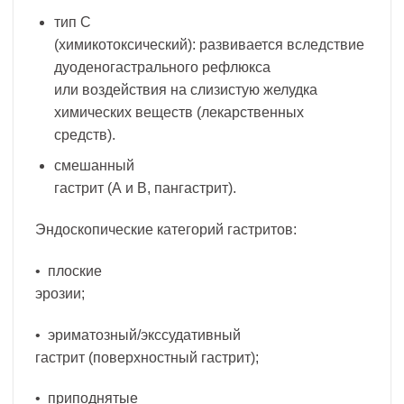
тип С
(химикотоксический): развивается вследствие
дуоденогастрального рефлюкса
или воздействия на слизистую желудка
химических веществ (лекарственных
средств).
смешанный
гастрит (А и В, пангастрит).
Эндоскопические категорий гастритов:
• плоские
эрозии;
• эриматозный/экссудативный
гастрит (поверхностный гастрит);
• приподнятые