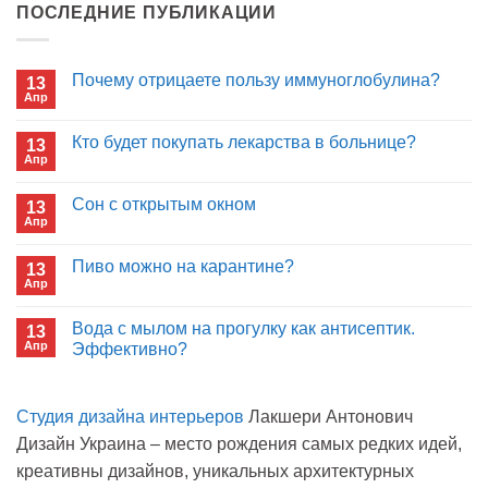
ПОСЛЕДНИЕ ПУБЛИКАЦИИ
Почему отрицаете пользу иммуноглобулина?
13
Апр
Комментариев
к
нет
записи
Кто будет покупать лекарства в больнице?
13
Почему
Апр
отрицаете
Комментариев
пользу
к
нет
иммуноглобулина?
записи
Сон с открытым окном
13
Кто
Апр
будет
Комментариев
покупать
к
нет
лекарства
записи
Пиво можно на карантине?
в
13
Сон
больнице?
Апр
с
Комментариев
открытым
к
нет
окном
записи
Вода с мылом на прогулку как антисептик.
13
Пиво
Апр
можно
Эффективно?
на
Комментариев
карантине?
к
нет
записи
Студия дизайна интерьеров
Лакшери Антонович
Вода
с
Дизайн Украина – место рождения самых редких идей,
мылом
на
креативны дизайнов, уникальных архитектурных
прогулку
как