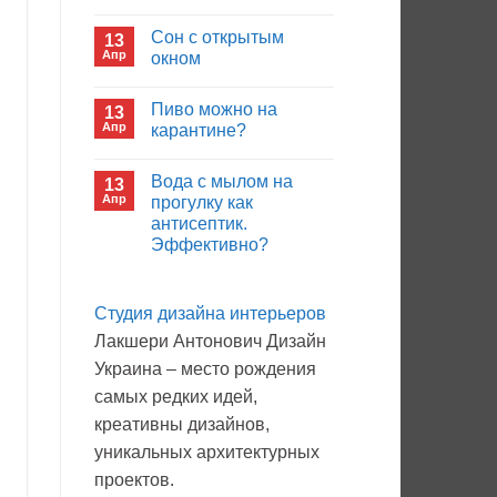
иммуноглобулина?
Комментариев
к
нет
Сон с открытым
13
записи
Кто
Апр
окном
будет
покупать
Комментариев
лекарства
к
нет
Пиво можно на
13
в
записи
больнице?
Сон
Апр
карантине?
с
открытым
Комментариев
окном
к
нет
Вода с мылом на
13
записи
Пиво
Апр
прогулку как
можно
антисептик.
на
карантине?
Эффективно?
Комментариев
к
нет
записи
Студия дизайна интерьеров
Вода
с
Лакшери Антонович Дизайн
мылом
на
Украина – место рождения
прогулку
как
самых редких идей,
антисептик.
Эффективно?
креативны дизайнов,
уникальных архитектурных
проектов.