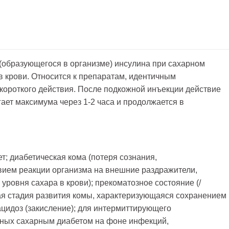
 (образующегося в организме) инсулина при сахарном
в крови. Относится к препаратам, идентичным
 короткого действия. После подкожной инъекции действие
гает максимума через 1-2 часа и продолжается в
; диабетическая кома (потеря сознания,
ием реакции организма на внешние раздражители,
ровня сахара в крови); прекоматозное состояние (/
ая стадия развития комы, характеризующаяся сохранением
ацидоз (закисление); для интермиттирующего
ьных сахарным диабетом на фоне инфекций,