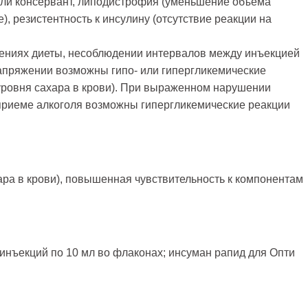
или консервант, липодистрофия (уменьшение объема
), резистентность к инсулину (отсутствие реакции на
ениях диеты, несоблюдении интервалов между инъекцией
апряжении возможны гипо- или гипергликемические
ровня сахара в крови). При выраженном нарушении
приеме алкоголя возможны гипергликемические реакции
ара в крови), повышенная чувствительность к компонентам
инъекций по 10 мл во флаконах; инсуман рапид для Опти