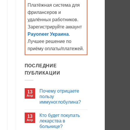
Платёжная система для
фрилансеров и
удалённых работников.
Зарегистрируйте аккаунт
Payoneer Украина
.
Лучшее решение по
приёму оплаты/платежей.
ПОСЛЕДНИЕ
ПУБЛИКАЦИИ
Почему отрицаете
13
Апр
пользу
иммуноглобулина?
Комментариев
к
нет
Кто будет покупать
13
записи
Почему
Апр
лекарства в
отрицаете
больнице?
пользу