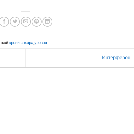
еткой
крови
,
сахара
,
уровня
.
Интерферон