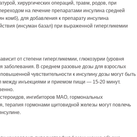
урой, хирургических операций, травм, родов, при
переходом на лечение препаратами инсулина средней
н комб), для добавления к препарату инсулина
ействия (инсуман базал) при выраженной гипергликемии
ависит от степени гипергликемии, глюкозурии (уровня
ия заболевания. В среднем разовые дозы для взрослых
и повышенной чувствительности к инсулину дозы могут быть
 между инъекциями и приемом пищи — 15-20 минут.
венно.
стероидов, ингибиторов МАО, гормональных
ля, терапия гормонами щитовидной железы могут повлечь
инсулине.