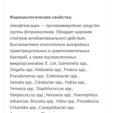
Фармакологические свойства:
левофлоксацин — противомикробное средство
группы фторхинолонов. Обладает широким
спектром антибактериального действия.
Высокоактивен относительно анаэробных
грамотрицательных и грамположительных
бактерий, а также внутриклеточных
микроорганизмов: Е. cоli, Salmonella spp.,
Shigella spp., Klebsiella spp., Proteus spp.,
Pseudomonas spp., Enterobacter spp.,
Serratia spp., Citrobaсter spp., Hafnia spp.,
Yersenia spp., Staphilococcus spp.,
Streptococcos spp., Neisseria spp., Haemophilus
influenzae, Brucella spp., Vibrio spp., Providencia
Chlamidia spp., Campylobaсter spp.,