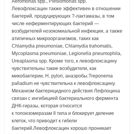
Aeromonas spp., Plesiomonas spp.
Левофлоксацин также эффективен в отношении
бактерий, продуцирующих ?-лактамазы, в том
числе неферментирующих бактерий —
возбудителей нозокомиальной инфекции, а также
атипичных микроорганизмов, таких как
Chlamydia pneumoniae, Chlamydia trahomatis,
Mycoplasma pneumoniae, Legionella pneumophila,
Ureаplasma spp. Кроме того, к левофлоксацину
чувствительны такие возбудители, как
микобактерии, H. pylori, анаэробы.Treponema
palladium не чувствительна к левофлоксацину.
Механизм бактерицидного действия Лефлоцина
связан с ингибицией бактериального фермента
ДНК-гиразы, которая относится
к топоизомеразам II типа и блокирует деление
клеток, что приводит к гибели
бактерий.Левофлоксацин хорошо проникает