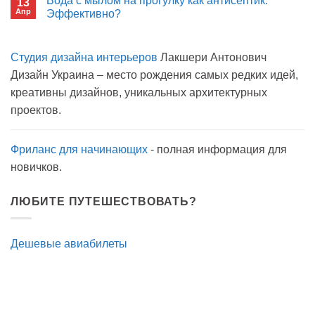
Вода с мылом на прогулку как антисептик.
13
Пиво
Апр
можно
Эффективно?
на
Комментариев
карантине?
к
нет
записи
Студия дизайна интерьеров
Лакшери Антонович
Вода
с
Дизайн Украина – место рождения самых редких идей,
мылом
на
креативны дизайнов, уникальных архитектурных
прогулку
как
проектов.
антисептик.
Эффективно?
Фриланс для начинающих
- полная информация для
новичков.
ЛЮБИТЕ ПУТЕШЕСТВОВАТЬ?
Дешевые авиабилеты