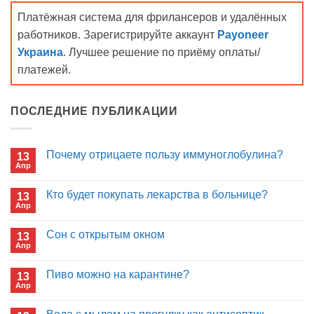
Платёжная система для фрилансеров и удалённых
работников. Зарегистрируйте аккаунт
Payoneer
Украина
. Лучшее решение по приёму оплаты/
платежей.
ПОСЛЕДНИЕ ПУБЛИКАЦИИ
Почему отрицаете пользу иммуноглобулина?
13
Апр
Комментариев
к
нет
записи
Кто будет покупать лекарства в больнице?
13
Почему
Апр
отрицаете
Комментариев
пользу
к
нет
иммуноглобулина?
записи
Сон с открытым окном
13
Кто
Апр
будет
Комментариев
покупать
к
нет
лекарства
записи
Пиво можно на карантине?
в
13
Сон
больнице?
Апр
с
Комментариев
открытым
к
нет
окном
записи