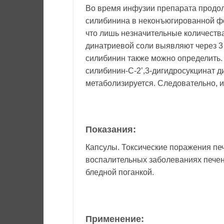
Во время инфузии препарата продол
силибинина в неконъюгированной фо
что лишь незначительные количеств
динатриевой соли выявляют через 3
силибинин также можно определить. 
силибинин-C-2’,3-дигидросукцинат д
метаболизируется. Следовательно, 
Показания:
Капсулы. Токсические поражения пе
воспалительных заболеваниях печен
бледной поганкой.
Применение: