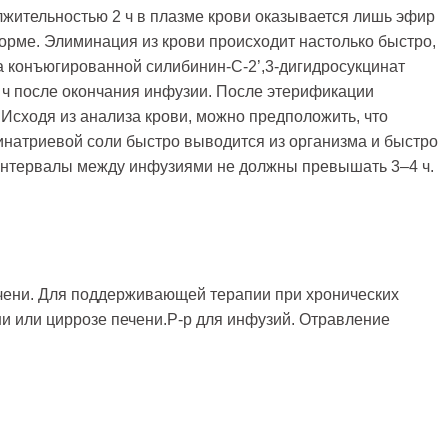
жительностью 2 ч в плазме крови оказывается лишь эфир
рме. Элиминация из крови происходит настолько быстро,
а конъюгированной силибинин-С-2’,3-дигидросукцинат
 ч после окончания инфузии. После этерификации
Исходя из анализа крови, можно предположить, что
инатриевой соли быстро выводится из организма и быстро
интервалы между инфузиями не должны превышать 3–4 ч.
чени. Для поддерживающей терапии при хронических
и или циррозе печени.Р-р для инфузий. Отравление