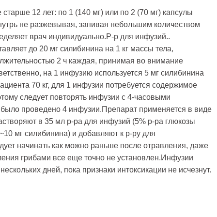
старше 12 лет: по 1 (140 мг) или по 2 (70 мг) капсулы
внутрь не разжевывая, запивая небольшим количеством
еделяет врач индивидуально.Р-р для инфузий..
авляет до 20 мг силибинина на 1 кг массы тела,
лжительностью 2 ч каждая, принимая во внимание
етственно, на 1 инфузию используется 5 мг силибинина
пациента 70 кг, для 1 инфузии потребуется содержимое
этому следует повторять инфузии с 4-часовыми
ч было проведено 4 инфузии.Препарат применяется в виде
створяют в 35 мл р-ра для инфузий (5% р-ра глюкозы
 ~10 мг силибинина) и добавляют к р-ру для
ует начинать как можно раньше после отравления, даже
ления грибами все еще точно не установлен.Инфузии
ескольких дней, пока признаки интоксикации не исчезнут.