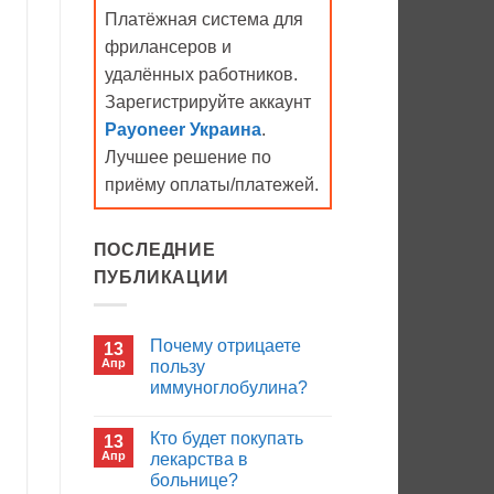
Платёжная система для
фрилансеров и
удалённых работников.
Зарегистрируйте аккаунт
Payoneer Украина
.
Лучшее решение по
приёму оплаты/платежей.
ПОСЛЕДНИЕ
ПУБЛИКАЦИИ
Почему отрицаете
13
Апр
пользу
иммуноглобулина?
Комментариев
к
нет
Кто будет покупать
13
записи
Почему
Апр
лекарства в
отрицаете
больнице?
пользу