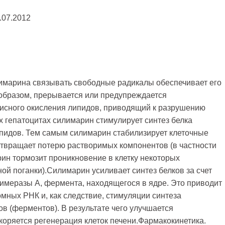
.07.2012
имарина связывать свободные радикалы обеспечивает его
 образом, прерывается или предупреждается
исного окисления липидов, приводящий к разрушению
 гепатоцитах силимарин стимулирует синтез белка
пидов. Тем самым силимарин стабилизирует клеточные
твращает потерю растворимых компонентов (в частности
ин тормозит проникновение в клетку некоторых
ной поганки).Силимарин усиливает синтез белков за счет
меразы А, фермента, находящегося в ядре. Это приводит
ных РНК и, как следствие, стимуляции синтеза
в (ферментов). В результате чего улучшается
коряется регенерация клеток печени.Фармакокинетика.