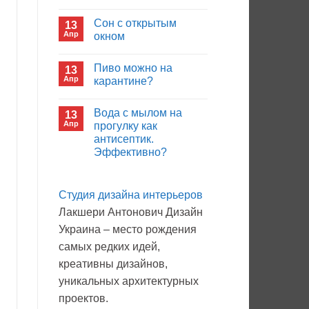
иммуноглобулина?
Комментариев
к
нет
Сон с открытым
13
записи
Кто
Апр
окном
будет
покупать
Комментариев
лекарства
к
нет
Пиво можно на
13
в
записи
больнице?
Сон
Апр
карантине?
с
открытым
Комментариев
окном
к
нет
Вода с мылом на
13
записи
Пиво
Апр
прогулку как
можно
антисептик.
на
карантине?
Эффективно?
Комментариев
к
нет
записи
Студия дизайна интерьеров
Вода
с
Лакшери Антонович Дизайн
мылом
на
Украина – место рождения
прогулку
как
самых редких идей,
антисептик.
Эффективно?
креативны дизайнов,
уникальных архитектурных
проектов.