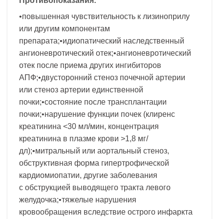
Противопоказания:
•повышенная чувствительность к лизиноприлу
или другим компонентам
препарата;•идиопатический наследственный
ангионевротический отек;•ангионевротический
отек после приема других ингибиторов
АПФ;•двусторонний стеноз почечной артерии
или стеноз артерии единственной
почки;•состояние после трансплантации
почки;•нарушение функции почек (клиренс
креатинина <30 мл/мин, концентрация
креатинина в плазме крови >1,8 мг/
дл);•митральный или аортальный стеноз,
обструктивная форма гипертрофической
кардиомиопатии, другие заболевания
с обструкцией выводящего тракта левого
желудочка;•тяжелые нарушения
кровообращения вследствие острого инфаркта