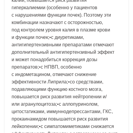
калий, повышается риск развития
гиперкалиемии (особенно у пациентов
с нарушениями функции почек). Поэтому эти
комбинации назначают с осторожностью,
под контролем уровня калия в плазме крови
и функции почек;•с диуретиками,
антигипертензивными препаратами отмечают
дополнительный антигипертензивный эффект
и может понадобиться коррекция дозы
препаратов;•с НПВП, особенно
с индометацином, отмечают снижение
эффективности Липрила;•со средствами,
подавляющими функцию костного мозга,
повышается риск развития нейтропении и/
или агранулоцитоза;•с аллопуринолом,
цитостатиками, иммуннодепрессантами, ГКС,
прокаинамидом повышается риск развития
лейкопении;•с симпатомиметиками снижается