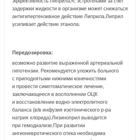
эффективность Липрила;•с эстрогенами за счет
задержки жидкости в организме может снижаться
антигипертензивное действие Липрила.Липрил
усиливает действие этанола.
Передозировка:
возможно развитие выраженной артериальной
гипотензии. Рекомендуется уложить больного
с приподнятыми нижними конечностями
и провести симптоматическое лечение,
заключающееся в восполнении ОЦК
и восстановлении водно-электролитного
баланса (в/в инфузия изотонического р-ра
натрия хлорида).Лизиноприл выводится
при гемодиализе.При развитии
ангионевротического отека необходима