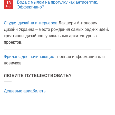
Вода с мылом на прогулку как антисептик.
13
Пиво
Апр
можно
Эффективно?
на
Комментариев
карантине?
к
нет
записи
Студия дизайна интерьеров
Лакшери Антонович
Вода
с
Дизайн Украина – место рождения самых редких идей,
мылом
на
креативны дизайнов, уникальных архитектурных
прогулку
как
проектов.
антисептик.
Эффективно?
Фриланс для начинающих
- полная информация для
новичков.
ЛЮБИТЕ ПУТЕШЕСТВОВАТЬ?
Дешевые авиабилеты