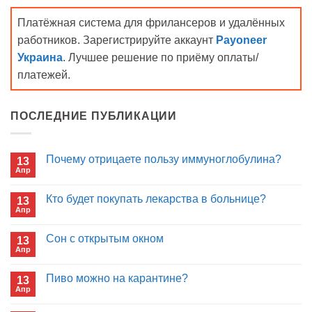
Платёжная система для фрилансеров и удалённых
работников. Зарегистрируйте аккаунт
Payoneer
Украина
. Лучшее решение по приёму оплаты/
платежей.
ПОСЛЕДНИЕ ПУБЛИКАЦИИ
Почему отрицаете пользу иммуноглобулина?
13
Апр
Комментариев
к
нет
записи
Кто будет покупать лекарства в больнице?
13
Почему
Апр
отрицаете
Комментариев
пользу
к
нет
иммуноглобулина?
записи
Сон с открытым окном
13
Кто
Апр
будет
Комментариев
покупать
к
нет
лекарства
записи
Пиво можно на карантине?
в
13
Сон
больнице?
Апр
с
Комментариев
открытым
к
нет
окном
записи