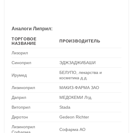
Аналоги Липрил:
ТОРГОВОЕ
ПРОИЗВОДИТЕЛЬ
НАЗВАНИЕ
Лизорил
Синоприл
ЭДЖЗАДЖИБАШИ
БЕЛУПО, лекарства и
Ирумед
косметика д.д.
Лизиноприл
МАКИЗ-ФАРМА ЗАО
Даприл
МЕДОКЕМИ Лтд.
Витоприл
Stada
Диротон
Gedeon Richter
Лизиноприл
Софарма АО
Софарма