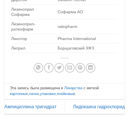
Лизиноприл
Софарма АО
Софарма
Лизиноприл-
ratiopharm
ратиофарм
Линотор
Pharma International
Липрил
Борщаговский ХФЗ
Эта запись была размещена в
Лекарства
с меткой
картонные
,
пачки
,
упаковки
,
ячейковые
.
Ампициллина тригидрат
Лидокаина гидрохлорид