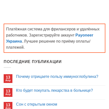
Платёжная система для фрилансеров и удалённых
работников. Зарегистрируйте аккаунт
Payoneer
Украина
. Лучшее решение по приёму оплаты/
платежей.
ПОСЛЕДНИЕ ПУБЛИКАЦИИ
Почему отрицаете пользу иммуноглобулина?
13
Апр
Комментариев
к
нет
записи
Кто будет покупать лекарства в больнице?
13
Почему
Апр
отрицаете
Комментариев
пользу
к
нет
иммуноглобулина?
записи
Сон с открытым окном
13
Кто
Апр
будет