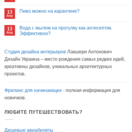
Комментариев
покупать
к
нет
лекарства
записи
Пиво можно на карантине?
в
13
Сон
больнице?
Апр
с
Комментариев
открытым
к
нет
окном
записи
Вода с мылом на прогулку как антисептик.
13
Пиво
Апр
можно
Эффективно?
на
Комментариев
карантине?
к
нет
записи
Студия дизайна интерьеров
Лакшери Антонович
Вода
с
Дизайн Украина – место рождения самых редких идей,
мылом
на
креативны дизайнов, уникальных архитектурных
прогулку
как
проектов.
антисептик.
Эффективно?
Фриланс для начинающих
- полная информация для
новичков.
ЛЮБИТЕ ПУТЕШЕСТВОВАТЬ?
Дешевые авиабилеты