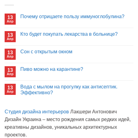
Почему отрицаете пользу иммуноглобулина?
13
Апр
Комментариев
к
нет
записи
Кто будет покупать лекарства в больнице?
13
Почему
Апр
отрицаете
Комментариев
пользу
к
нет
иммуноглобулина?
записи
Сон с открытым окном
13
Кто
Апр
будет
Комментариев
покупать
к
нет
лекарства
записи
Пиво можно на карантине?
в
13
Сон
больнице?
Апр
с
Комментариев
открытым
к
нет
окном
записи
Вода с мылом на прогулку как антисептик.
13
Пиво
Апр
можно
Эффективно?
на
Комментариев
карантине?
к
нет
записи
Студия дизайна интерьеров
Лакшери Антонович
Вода
с
Дизайн Украина – место рождения самых редких идей,
мылом
на
креативны дизайнов, уникальных архитектурных
прогулку
как
проектов.
антисептик.