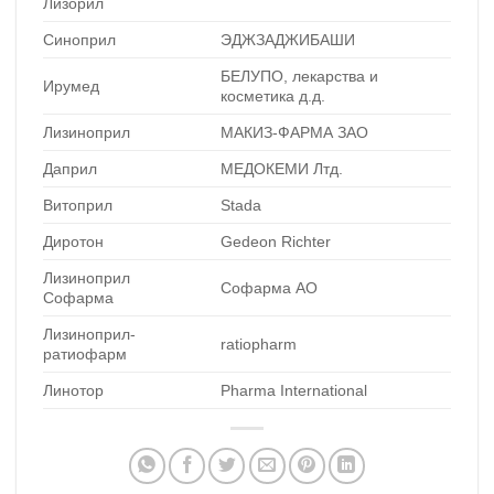
Лизорил
Синоприл
ЭДЖЗАДЖИБАШИ
БЕЛУПО, лекарства и
Ирумед
косметика д.д.
Лизиноприл
МАКИЗ-ФАРМА ЗАО
Даприл
МЕДОКЕМИ Лтд.
Витоприл
Stada
Диротон
Gedeon Richter
Лизиноприл
Софарма АО
Софарма
Лизиноприл-
ratiopharm
ратиофарм
Линотор
Pharma International