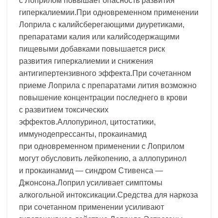
с Лоприлом повышает опасность развития
гиперкалиемии.При одновременном применении
Лоприла с калийсберегающими диуретиками,
препаратами калия или калийсодержащими
пищевыми добавками повышается риск
развития гиперкалиемии и снижения
антигипертензивного эффекта.При сочетанном
приеме Лоприла с препаратами лития возможно
повышение концентрации последнего в крови
с развитием токсических
эффектов.Аллопуринол, цитостатики,
иммунодепрессанты, прокаинамид
при одновременном применении с Лоприлом
могут обусловить лейкопению, а аллопуринол
и прокаинамид — синдром Стивенса —
Джонсона.Лоприл усиливает симптомы
алкогольной интоксикации.Средства для наркоза
при сочетанном применении усиливают