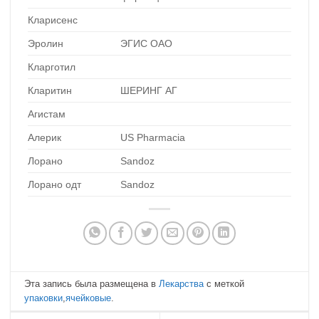
Кларисенс
Эролин
ЭГИС ОАО
Кларготил
Кларитин
ШЕРИНГ АГ
Агистам
Алерик
US Pharmacia
Лорано
Sandoz
Лорано одт
Sandoz
Эта запись была размещена в
Лекарства
с меткой
упаковки
,
ячейковые
.