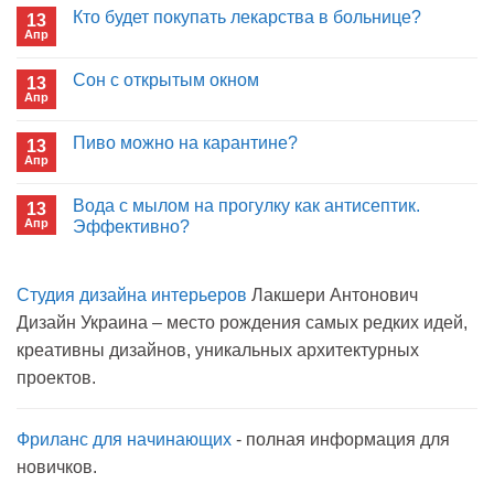
записи
Кто будет покупать лекарства в больнице?
13
Почему
Апр
отрицаете
Комментариев
пользу
к
нет
иммуноглобулина?
записи
Сон с открытым окном
13
Кто
Апр
будет
Комментариев
покупать
к
нет
лекарства
записи
Пиво можно на карантине?
в
13
Сон
больнице?
Апр
с
Комментариев
открытым
к
нет
окном
записи
Вода с мылом на прогулку как антисептик.
13
Пиво
Апр
можно
Эффективно?
на
Комментариев
карантине?
к
нет
записи
Студия дизайна интерьеров
Лакшери Антонович
Вода
с
Дизайн Украина – место рождения самых редких идей,
мылом
на
креативны дизайнов, уникальных архитектурных
прогулку
как
проектов.
антисептик.
Эффективно?
Фриланс для начинающих
- полная информация для
новичков.