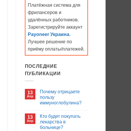
Платёжная система для
фрилансеров и
удалённых работников.
Зарегистрируйте аккаунт
Payoneer Украина
.
Лучшее решение по
приёму оплаты/платежей.
ПОСЛЕДНИЕ
ПУБЛИКАЦИИ
Почему отрицаете
13
Апр
пользу
иммуноглобулина?
Комментариев
к
нет
Кто будет покупать
13
записи
Почему
Апр
лекарства в
отрицаете
больнице?
пользу