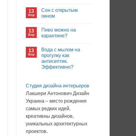
иммуноглобулина?
Комментариев
к
нет
Сон с открытым
13
записи
Кто
Апр
окном
будет
покупать
Комментариев
лекарства
к
нет
Пиво можно на
13
в
записи
больнице?
Сон
Апр
карантине?
с
открытым
Комментариев
окном
к
нет
Вода с мылом на
13
записи
Пиво
Апр
прогулку как
можно
антисептик.
на
карантине?
Эффективно?
Комментариев
к
нет
записи
Студия дизайна интерьеров
Вода
с
Лакшери Антонович Дизайн
мылом
на
Украина – место рождения
прогулку
как
самых редких идей,
антисептик.
Эффективно?
креативны дизайнов,
уникальных архитектурных
проектов.