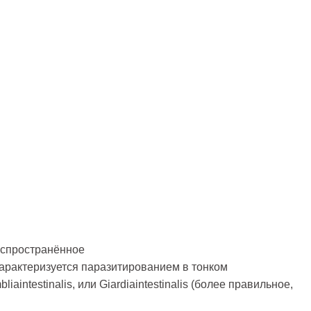
аспространённое
характеризуется паразитированием в тонком
aintestinalis, или Giardiaintestinalis
(более правильное,