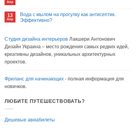
больнице?
Апр
с
Комментариев
открытым
к
нет
окном
записи
Вода с мылом на прогулку как антисептик.
13
Пиво
Апр
можно
Эффективно?
на
Комментариев
карантине?
к
нет
записи
Студия дизайна интерьеров
Лакшери Антонович
Вода
с
Дизайн Украина – место рождения самых редких идей,
мылом
на
креативны дизайнов, уникальных архитектурных
прогулку
как
проектов.
антисептик.
Эффективно?
Фриланс для начинающих
- полная информация для
новичков.
ЛЮБИТЕ ПУТЕШЕСТВОВАТЬ?
Дешевые авиабилеты