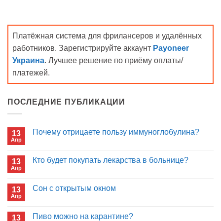
Платёжная система для фрилансеров и удалённых
работников. Зарегистрируйте аккаунт
Payoneer
Украина
. Лучшее решение по приёму оплаты/
платежей.
ПОСЛЕДНИЕ ПУБЛИКАЦИИ
Почему отрицаете пользу иммуноглобулина?
13
Апр
Комментариев
к
нет
записи
Кто будет покупать лекарства в больнице?
13
Почему
Апр
отрицаете
Комментариев
пользу
к
нет
иммуноглобулина?
записи
Сон с открытым окном
13
Кто
Апр
будет
Комментариев
покупать
к
нет
лекарства
записи
Пиво можно на карантине?
в
13
Сон