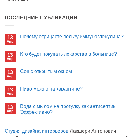
ПОСЛЕДНИЕ ПУБЛИКАЦИИ
Почему отрицаете пользу иммуноглобулина?
13
Апр
Комментариев
к
нет
записи
Кто будет покупать лекарства в больнице?
13
Почему
Апр
отрицаете
Комментариев
пользу
к
нет
иммуноглобулина?
записи
Сон с открытым окном
13
Кто
Апр
будет
Комментариев
покупать
к
нет
лекарства
записи
Пиво можно на карантине?
в
13
Сон
больнице?
Апр
с
Комментариев
открытым
к
нет
окном
записи
Вода с мылом на прогулку как антисептик.
13
Пиво
Апр
можно
Эффективно?
на
Комментариев
карантине?
к
нет
записи
Студия дизайна интерьеров
Лакшери Антонович
Вода
с