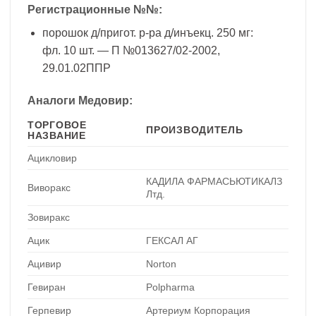
Регистрационные №№:
порошок д/пригот. р-ра д/инъекц. 250 мг:
фл. 10 шт. — П №013627/02-2002,
29.01.02ППР
Аналоги Медовир:
ТОРГОВОЕ
ПРОИЗВОДИТЕЛЬ
НАЗВАНИЕ
Ацикловир
КАДИЛА ФАРМАСЬЮТИКАЛЗ
Виворакс
Лтд.
Зовиракс
Ацик
ГЕКСАЛ АГ
Ацивир
Norton
Гевиран
Polpharma
Герпевир
Артериум Корпорация