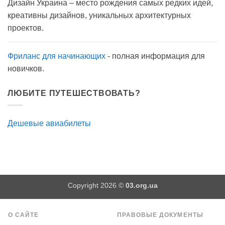
Дизайн Украина – место рождения самых редких идей,
мылом
на
креативны дизайнов, уникальных архитектурных
прогулку
как
проектов.
антисептик.
Эффективно?
Фриланс для начинающих
- полная информация для
новичков.
ЛЮБИТЕ ПУТЕШЕСТВОВАТЬ?
Дешевые авиабилеты
Copyright 2026 ©
03.org.ua
О САЙТЕ
ПРАВОВЫЕ ДОКУМЕНТЫ