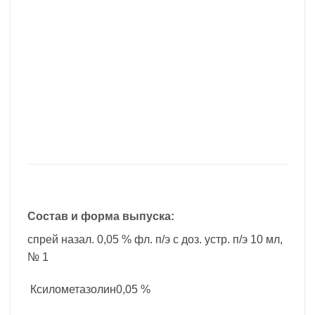
Состав и форма выпуска:
спрей назал. 0,05 % фл. п/э с доз. устр. п/э 10 мл,
№ 1
Ксилометазолин0,05 %