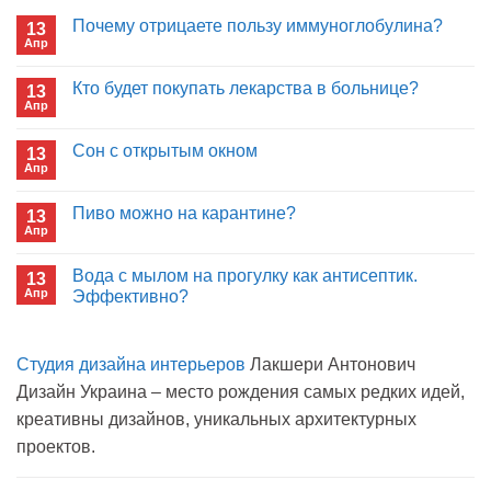
Почему отрицаете пользу иммуноглобулина?
13
Апр
Комментариев
к
нет
записи
Кто будет покупать лекарства в больнице?
13
Почему
Апр
отрицаете
Комментариев
пользу
к
нет
иммуноглобулина?
записи
Сон с открытым окном
13
Кто
Апр
будет
Комментариев
покупать
к
нет
лекарства
записи
Пиво можно на карантине?
в
13
Сон
больнице?
Апр
с
Комментариев
открытым
к
нет
окном
записи
Вода с мылом на прогулку как антисептик.
13
Пиво
Апр
можно
Эффективно?
на
Комментариев
карантине?
к
нет
записи
Студия дизайна интерьеров
Лакшери Антонович
Вода
с
Дизайн Украина – место рождения самых редких идей,
мылом
на
креативны дизайнов, уникальных архитектурных
прогулку
как
проектов.
антисептик.
Эффективно?