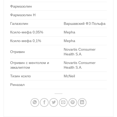
Фармазолин
Фармазолин Н
Галазолин
Варшавский ФЗ Польфа
Ксило-мефа 0,05%
Mepha
Ксило-мефа 0,1%
Mepha
Novartis Consumer
Отривин
Health S.A.
Отривин с ментолом и
Novartis Consumer
эвкалиптом
Health S.A.
Тизин ксило
McNeil
Риназал