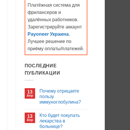
Платёжная система для
фрилансеров и
удалённых работников.
Зарегистрируйте аккаунт
Payoneer Украина
.
Лучшее решение по
приёму оплаты/платежей.
ПОСЛЕДНИЕ
ПУБЛИКАЦИИ
Почему отрицаете
13
Апр
пользу
иммуноглобулина?
Комментариев
к
нет
Кто будет покупать
13
записи
Почему
Апр
лекарства в
отрицаете
больнице?
пользу