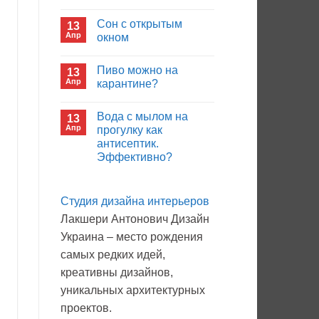
иммуноглобулина?
Комментариев
к
нет
Сон с открытым
13
записи
Кто
Апр
окном
будет
покупать
Комментариев
лекарства
к
нет
Пиво можно на
13
в
записи
больнице?
Сон
Апр
карантине?
с
открытым
Комментариев
окном
к
нет
Вода с мылом на
13
записи
Пиво
Апр
прогулку как
можно
антисептик.
на
карантине?
Эффективно?
Комментариев
к
нет
записи
Студия дизайна интерьеров
Вода
с
Лакшери Антонович Дизайн
мылом
на
Украина – место рождения
прогулку
как
самых редких идей,
антисептик.
Эффективно?
креативны дизайнов,
уникальных архитектурных
проектов.