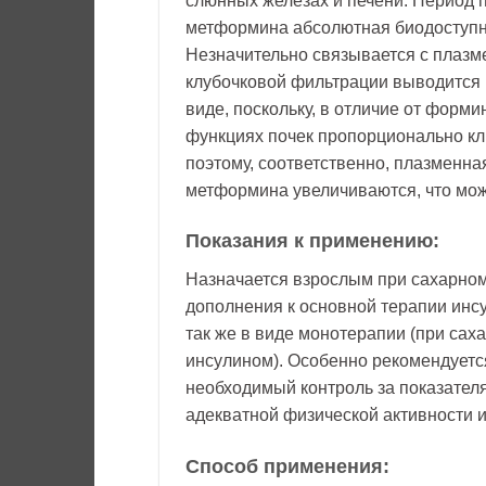
слюнных железах и печени. Период 
метформина абсолютная биодоступно
Незначительно связывается с плазм
клубочковой фильтрации выводится 
виде, поскольку, в отличие от форм
функциях почек пропорционально кл
поэтому, соответственно, плазменн
метформина увеличиваются, что мож
Показания к применению:
Назначается взрослым при сахарном
дополнения к основной терапии инс
так же в виде монотерапии (при саха
инсулином). Особенно рекомендуется
необходимый контроль за показателя
адекватной физической активности и
Способ применения: