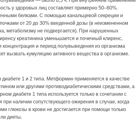
полувыведения — около 6,5 ч. При внутреннем применении
сть у здоровых лиц составляет примерно 50–60%.
енными белками. С помощью канальцевой секреции и
почками от 20 до 30% введенной дозы (в неизмененном
ина, метаболизму не подвергается). При нарушенных
иренсу креатинина уменьшается и почечный клиренс,
ая концентрация и период полувыведения из организма
ет вызвать кумуляцию активного вещества в организме.
 диабете 1 и 2 типа. Метформин применяется в качестве
улином или другими противодиабетическими средствами, а
рном диабете 1 типа используется только в сочетании с
 при наличии сопутствующего ожирения в случае, когда
ми глюкозы в крови не достигается при помощи только
ли диеты.