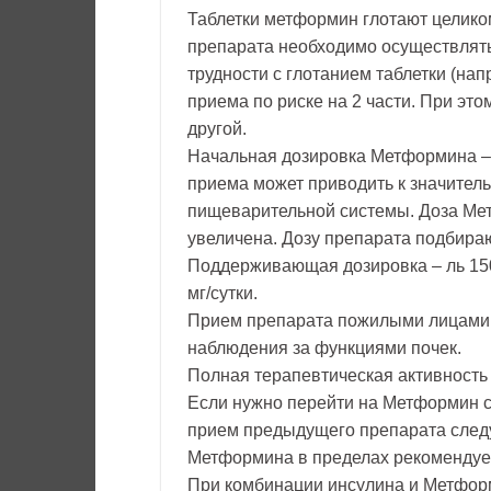
Таблетки метформин глотают целико
препарата необходимо осуществлять
трудности с глотанием таблетки (нап
приема по риске на 2 части. При это
другой.
Начальная дозировка Метформина – 1
приема может приводить к значител
пищеварительной системы. Доза Ме
увеличена. Дозу препарата подбира
Поддерживающая дозировка – ль 150
мг/сутки.
Прием препарата пожилыми лицами п
наблюдения за функциями почек.
Полная терапевтическая активность
Если нужно перейти на Метформин с 
прием предыдущего препарата следу
Метформина в пределах рекомендуе
При комбинации инсулина и Метформ