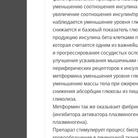
уменьшению соотношения инсулина с
увеличение соотношения инсулин/пр
наблюдается уменьшение уровня глю
снижается и базовый показатель глю
продукцию инсулина бета-клетками 
которая считается одним из важней
и прогрессирования сосудистых осл
улучшения усваивания мышечными к
периферических рецепторов к инсули
метформина уменьшения уровня глю
уменьшению массы тела при ожирени
снижения абсорбции глюкозы из пищ
гликолиза.
Метформин так же оказывает фибрин
(ингибитора активатора плазминогена
плазминогена).
Препарат стимулирует процесс биот
кровообращение в печеночной ткани