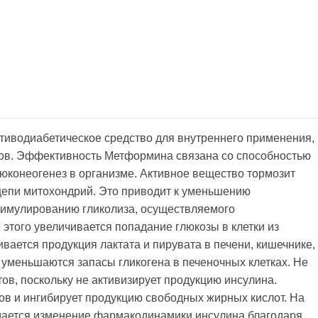
тиводиабетическое средство для внутреннего применения,
идов. Эффективность Метформина связана со способностью
люконеогенез в организме. Активное вещество тормозит
цепи митохондрий. Это приводит к уменьшению
стимулированию гликолиза, осуществляемого
 этого увеличивается попадание глюкозы в клетки из
ивается продукция лактата и пирувата в печени, кишечнике,
 уменьшаются запасы гликогена в печеночных клетках. Не
в, поскольку не активизирует продукцию инсулина.
в и ингибирует продукцию свободных жирных кислот. На
ается изменение фармакодинамики инсулина благодаря