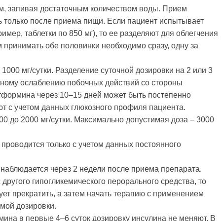
м, запивая достаточным количеством воды. Прием
 только после приема пищи. Если пациент испытывает
ример, таблетки по 850 мг), то ее разделяют для облегчения
м принимать обе половинки необходимо сразу, одну за
000 мг/сутки. Разделение суточной дозировки на 2 или 3
ьному ослаблению побочных действий со стороны
тформина через 10–15 дней может быть постепенно
ют с учетом данных глюкозного профиля пациента.
0 до 2000 мг/сутки. Максимально допустимая доза – 3000
роводится только с учетом данных постоянного
 наблюдается через 2 недели после приема препарата.
другого гипогликемического перорального средства, то
ет прекратить, а затем начать терапию с применением
мой дозировки.
ина в первые 4–6 суток дозировку инсулина не меняют. В