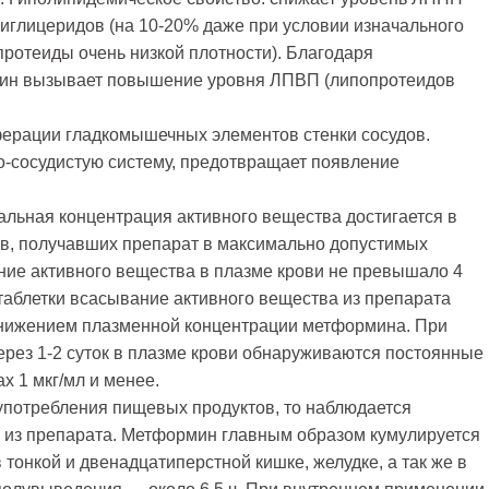
риглицеридов (на 10-20% даже при условии изначального
отеиды очень низкой плотности). Благодаря
ин вызывает повышение уровня ЛПВП (липопротеидов
ерации гладкомышечных элементов стенки сосудов.
о-сосудистую систему, предотвращает появление
льная концентрация активного вещества достигается в
тов, получавших препарат в максимально допустимых
ние активного вещества в плазме крови не превышало 4
 таблетки всасывание активного вещества из препарата
снижением плазменной концентрации метформина. При
рез 1-2 суток в плазме крови обнаруживаются постоянные
 1 мкг/мл и менее.
употребления пищевых продуктов, то наблюдается
из препарата. Метформин главным образом кумулируется
 тонкой и двенадцатиперстной кишке, желудке, а так же в