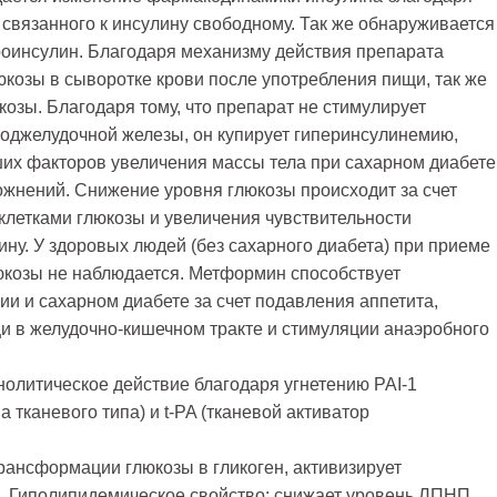
вязанного к инсулину свободному. Так же обнаруживается
оинсулин. Благодаря механизму действия препарата
козы в сыворотке крови после употребления пищи, так же
козы. Благодаря тому, что препарат не стимулирует
поджелудочной железы, он купирует гиперинсулинемию,
ших факторов увеличения массы тела при сахарном диабете
ожнений. Снижение уровня глюкозы происходит за счет
летками глюкозы и увеличения чувствительности
ну. У здоровых людей (без сахарного диабета) при приеме
козы не наблюдается. Метформин способствует
и и сахарном диабете за счет подавления аппетита,
и в желудочно-кишечном тракте и стимуляции анаэробного
олитическое действие благодаря угнетению РАІ-1
 тканевого типа) и t-PA (тканевой активатор
рансформации глюкозы в гликоген, активизирует
. Гиполипидемическое свойство: снижает уровень ЛПНП