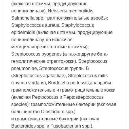
(включая штаммы, продуцирующие
пенициллиназу), Neisseria meningitidis,
Salmonella spp.;грамположительные аэробы:
Staphylococcus aureus, Staphylococcus
epidermidis (включая штаммы, продуцирующие
пенициллиназу, но исключая
метициллинрезистентные штаммы),
Streptococcus pyogenеs (а также другие бета-
гемолитические стрептококки), Streptococcus
pneumoniae, Streptococcus группы В
(Streptococcus agalactiae), Streptococcus mitis
(группа viridans), Bordetella pertussis;анаэробы:
грамположительные и грамотрицательные кокки
(включая Peptococcus и Peptostreptococcus
species); грамположительные бактерии (включая
большинство Clostridium spр.)
и грамотрицательные бактерии (включая
Bacteroides spp. и Fusobacterium spp.),