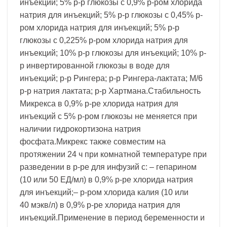
инъекций; 5% р-р глюкозы с 0,9% р-ром хлорида
натрия для инъекций; 5% р-р глюкозы с 0,45% р-
ром хлорида натрия для инъекций; 5% р-р
глюкозы с 0,225% р-ром хлорида натрия для
инъекций; 10% р-р глюкозы для инъекций; 10% р-
р инвертированной глюкозы в воде для
инъекций; р-р Рингера; р-р Рингера-лактата; М/6
р-р натрия лактата; р-р Хартмана.Стабильность
Микрекса в 0,9% р-ре хлорида натрия для
инъекций с 5% р-ром глюкозы не меняется при
наличии гидрокортизона натрия
фосфата.Микрекс также совместим на
протяжении 24 ч при комнатной температуре при
разведении в р-ре для инфузий с: – гепарином
(10 или 50 ЕД/мл) в 0,9% р-ре хлорида натрия
для инъекций;– р-ром хлорида калия (10 или
40 мэкв/л) в 0,9% р-ре хлорида натрия для
инъекций.Применение в период беременности и