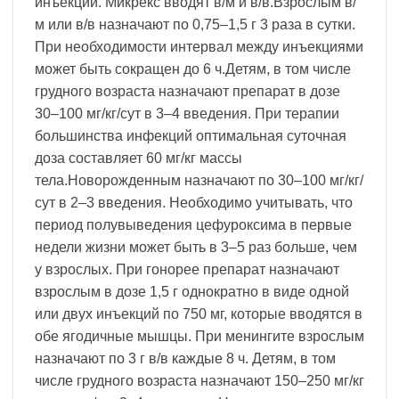
инъекций. Микрекс вводят в/м и в/в.Взрослым в/
м или в/в назначают по 0,75–1,5 г 3 раза в сутки.
При необходимости интервал между инъекциями
может быть сокращен до 6 ч.Детям, в том числе
грудного возраста назначают препарат в дозе
30–100 мг/кг/сут в 3–4 введения. При терапии
большинства инфекций оптимальная суточная
доза составляет 60 мг/кг массы
тела.Новорожденным назначают по 30–100 мг/кг/
сут в 2–3 введения. Необходимо учитывать, что
период полувыведения цефуроксима в первые
недели жизни может быть в 3–5 раз больше, чем
у взрослых. При гонорее препарат назначают
взрослым в дозе 1,5 г однократно в виде одной
или двух инъекций по 750 мг, которые вводятся в
обе ягодичные мышцы. При менингите взрослым
назначают по 3 г в/в каждые 8 ч. Детям, в том
числе грудного возраста назначают 150–250 мг/кг