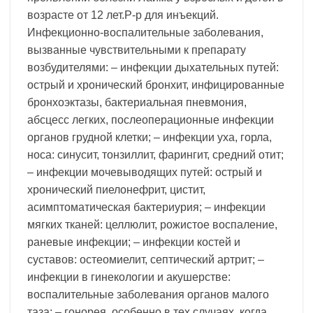
возрасте от 12 лет.Р-р для инъекций.
Инфекционно-воспалительные заболевания,
вызванные чувствительными к препарату
возбудителями: – инфекции дыхательных путей:
острый и хронический бронхит, инфицированные
бронхоэктазы, бактериальная пневмония,
абсцесс легких, послеоперационные инфекции
органов грудной клетки; – инфекции уха, горла,
носа: синусит, тонзиллит, фарингит, средний отит;
– инфекции мочевыводящих путей: острый и
хронический пиелонефрит, цистит,
асимптоматическая бактериурия; – инфекции
мягких тканей: целлюлит, рожистое воспаление,
раневые инфекции; – инфекции костей и
суставов: остеомиелит, септический артрит; –
инфекции в гинекологии и акушерстве:
воспалительные заболевания органов малого
таза; – гонорея, особенно в тех случаях, когда