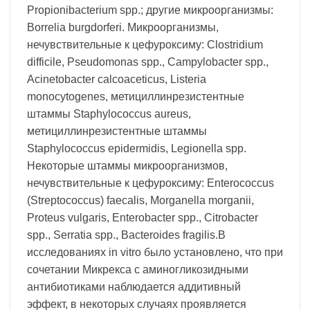
Propionibacterium spp.; другие микроорганизмы:
Вorrelia burgdorferi. Микроорганизмы,
нечувствительные к цефуроксиму: Clostridium
difficile, Pseudomonas spp., Campylobacter spp.,
Acinetobacter calcoaceticus, Listeria
monocytogenes, метициллинрезистентные
штаммы Staphylococcus aureus,
метициллинрезистентные штаммы
Staphylococcus epidermidis, Legionella spp.
Некоторые штаммы микроорганизмов,
нечувствительные к цефуроксиму: Enterococcus
(Streptococcus) faecalis, Morganella morganii,
Proteus vulgaris, Enterobacter spp., Citrobacter
spp., Serratia spp., Bacteroides fragilis.В
исследованиях in vitro было установлено, что при
сочетании Микрекса с аминогликозидными
антибиотиками наблюдается аддитивный
эффект, в некоторых случаях проявляется