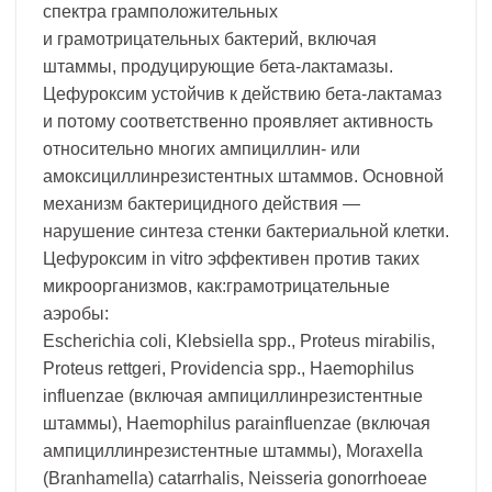
спектра грамположительных
и грамотрицательных бактерий, включая
штаммы, продуцирующие бета-лактамазы.
Цефуроксим устойчив к действию бета-лактамаз
и потому соответственно проявляет активность
относительно многих ампициллин- или
амоксициллинрезистентных штаммов. Основной
механизм бактерицидного действия —
нарушение синтеза стенки бактериальной клетки.
Цефуроксим in vitro эффективен против таких
микроорганизмов, как:грамотрицательные
аэробы:
Еscherichia coli, Klebsiella spp., Proteus mirabilis,
Proteus rettgeri, Providencia spp., Haemophilus
influenzae (включая ампициллинрезистентные
штаммы), Haemophilus parainfluenzae (включая
ампициллинрезистентные штаммы), Moraxella
(Branhamella) catarrhalis, Neisseria gonorrhoeae