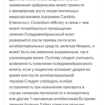
применение цефуроксима может привести
к чрезмерному росту нечувствительных
микроорганизмов (например Candida,
Enterococci, Clostridium difficile), в связи с чем
может потребоваться прекращение
лечения.Псевдомембранозный колит
развивается после приема почти всех
антибактериальных средств, включая Микрекс, и
может быть как умеренно выраженным, так и
угрожающим жизни. Поэтому следует учитывать
возможность появления псевдомембранозного
колита, если у пациентов возникает диарея во
время или после антибактериальной
терапии.Следует соблюдать особую
осторожность при назначении препарата в
случае гиперчувствительности к пенициллину
или другим ?-лактамным антибиотикам.Во время
лечения болезни Лайма отмечали реакцию