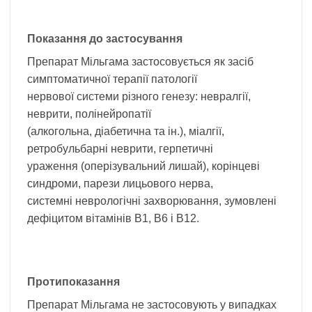
Показання до застосування
Препарат Мільгама застосовується як засіб
симптоматичної терапії патології
нервової системи різного генезу: невралгії,
неврити, полінейропатії
(алкогольна, діабетична та ін.), міалгії,
ретробульбарні неврити, герпетичні
ураження (оперізувальний лишай), корінцеві
синдроми, парези лицьового нерва,
системні неврологічні захворювання, зумовлені
дефіцитом вітамінів В1, В6 і В12.
Протипоказання
Препарат Мільгама не застосовують у випадках