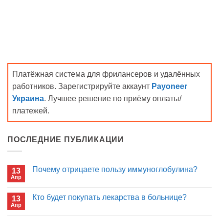
Платёжная система для фрилансеров и удалённых
работников. Зарегистрируйте аккаунт
Payoneer
Украина
. Лучшее решение по приёму оплаты/
платежей.
ПОСЛЕДНИЕ ПУБЛИКАЦИИ
Почему отрицаете пользу иммуноглобулина?
13
Апр
Комментариев
к
нет
записи
Кто будет покупать лекарства в больнице?
13
Почему
Апр
отрицаете
Комментариев
пользу
к
нет
иммуноглобулина?