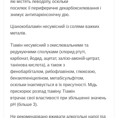
які містять леводопу, оскільки
посилює її периферичне декарбоксилювання і
знижує антипаркінсонічну дію.
Ціанокобаламін несумісний із солями важких
металів.
Тіамін несумісний з окислювальними та
редукуючими сполуками (хлорид ртуті,
карбонат, йодид, ацетат, залізо-амоній-цитрат,
танінова кислота), а також з
фенобарбіталом, рибофлавіном, глюкозою,
бензилпеніциліном, метабісульфітом,
оскільки інактивується в їх присутності. Мідь
прискорює розпад тіаміну. Тіамін
втрачає свої властивості при збільшенні значень
рН (більше 3).
Не рекомендовано вживати алкогольні напої під