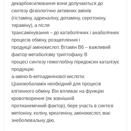
декарбоксилювання вони долучаються до
синтезу фізіологічно активних амінів
(гістаміну, адреналіну, допаміну, серотоніну,
тираміну), а після
трансамінування – до катаболічних і анаболічних
процесів обміну, розщеплення і
продукції амінокислот. Вітамін В6 – важливий
фактор метаболізму триптофану. В
процесі синтезу гемоглобіну піридоксин каталізує
продукцію
a-аміно-b-кетоадинінової кислоти.
Ціанокобаламін необхідний для процесів
клітинного обміну. Він впливає на функцію
кровотворення (як зовнішній
протианемічний фактор), бере участь в синтезі
метіоніну, холіну, креатиніну, амінокислот, має
знеболювальну дію.