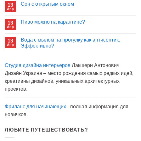
записи
Сон с открытым окном
13
Кто
Апр
будет
Комментариев
покупать
к
нет
лекарства
записи
Пиво можно на карантине?
в
13
Сон
больнице?
Апр
с
Комментариев
открытым
к
нет
окном
записи
Вода с мылом на прогулку как антисептик.
13
Пиво
Апр
можно
Эффективно?
на
Комментариев
карантине?
к
нет
записи
Студия дизайна интерьеров
Лакшери Антонович
Вода
с
Дизайн Украина – место рождения самых редких идей,
мылом
на
креативны дизайнов, уникальных архитектурных
прогулку
как
проектов.
антисептик.
Эффективно?
Фриланс для начинающих
- полная информация для
новичков.
ЛЮБИТЕ ПУТЕШЕСТВОВАТЬ?