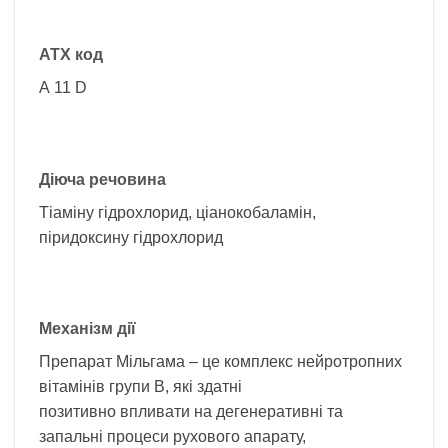
АТХ код
А 11 D
Діюча речовина
Тіаміну гідрохлорид, ціанокобаламін,
піридоксину гідрохлорид
Механізм дії
Препарат Мільгама – це комплекс нейротропних
вітамінів групи В, які здатні
позитивно впливати на дегенеративні та
запальні процеси рухового апарату,