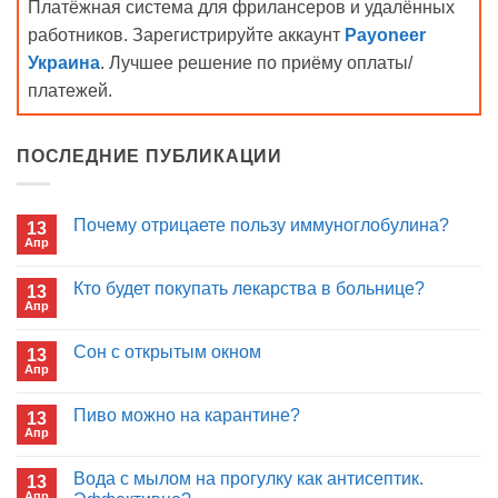
Платёжная система для фрилансеров и удалённых
работников. Зарегистрируйте аккаунт
Payoneer
Украина
. Лучшее решение по приёму оплаты/
платежей.
ПОСЛЕДНИЕ ПУБЛИКАЦИИ
Почему отрицаете пользу иммуноглобулина?
13
Апр
Комментариев
к
нет
записи
Кто будет покупать лекарства в больнице?
13
Почему
Апр
отрицаете
Комментариев
пользу
к
нет
иммуноглобулина?
записи
Сон с открытым окном
13
Кто
Апр
будет
Комментариев
покупать
к
нет
лекарства
записи
Пиво можно на карантине?
в
13
Сон
больнице?
Апр
с
Комментариев
открытым
к
нет
окном
записи
Вода с мылом на прогулку как антисептик.
13
Пиво
Апр
можно