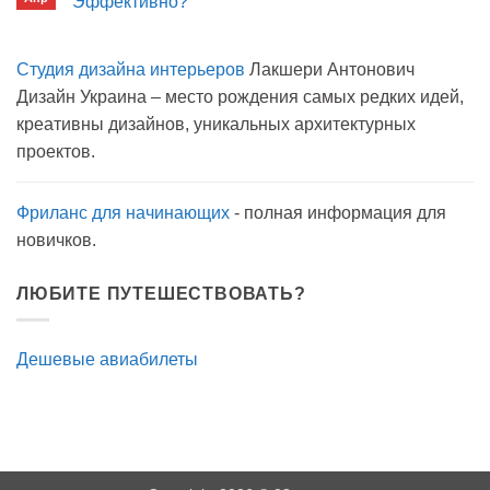
Эффективно?
на
Комментариев
карантине?
к
нет
записи
Студия дизайна интерьеров
Лакшери Антонович
Вода
с
Дизайн Украина – место рождения самых редких идей,
мылом
на
креативны дизайнов, уникальных архитектурных
прогулку
как
проектов.
антисептик.
Эффективно?
Фриланс для начинающих
- полная информация для
новичков.
ЛЮБИТЕ ПУТЕШЕСТВОВАТЬ?
Дешевые авиабилеты