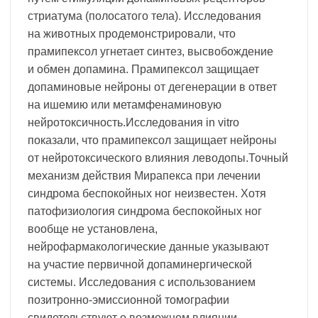
стриатума (полосатого тела). Исследования
на животных продемонстрировали, что
прамипексол угнетает синтез, высвобождение
и обмен допамина. Прамипексол защищает
допаминовые нейроны от дегенерации в ответ
на ишемию или метамфенаминовую
нейротоксичность.Исследования in vitro
показали, что прамипексол защищает нейроны
от нейротоксического влияния леводопы.Точный
механизм действия Мирапекса при лечении
синдрома беспокойных ног неизвестен. Хотя
патофизиология синдрома беспокойных ног
вообще не установлена,
нейрофармакологические данные указывают
на участие первичной допаминергической
системы. Исследования с использованием
позитронно-эмиссионной томографии
свидетельствуют о возможном влиянии