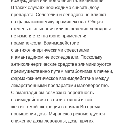
возбуждения или появления галлюцинаций.
В таких случаях необходимо снизить дозу
препарата. Селегелин и леводопа не влияют
на фармакокинетику прамипексола. Общая
степень всасывания или выведения леводопы
не изменяется на фоне применения
прамипексола. Взаимодействие
с антихолинергическими средствами
и амантадином не исследовали. Поскольку
антихолинергические средства элиминируются
преимущественно путем метаболизма в печени,
фармакокинетическое взаимодействие между
лекарственными препаратами маловероятно.
С амантадином возможна вероятность
взаимодействия в связи с одной и той
же системой экскреции в почках.Во время
повышения дозы Мирапекса рекомендуется
снижение дозы леводопы, дозы других