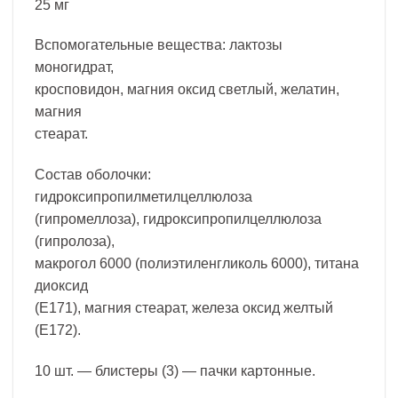
25 мг
Вспомогательные вещества: лактозы
моногидрат,
кросповидон, магния оксид светлый, желатин,
магния
стеарат.
Состав оболочки:
гидроксипропилметилцеллюлоза
(гипромеллоза), гидроксипропилцеллюлоза
(гипролоза),
макрогол 6000 (полиэтиленгликоль 6000), титана
диоксид
(Е171), магния стеарат, железа оксид желтый
(Е172).
10 шт. — блистеры (3) — пачки картонные.