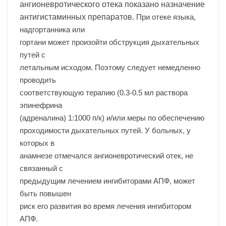
ангионевротического отека показано назначение
антигистаминных препаратов.
При отеке языка,
надгортанника или
гортани может произойти обструкция дыхательных
путей с
летальным исходом. Поэтому следует немедленно
проводить
соответствующую терапию (0.3-0.5 мл раствора
эпинефрина
(адреналина) 1:1000 п/к) и/или меры по обеспечению
проходимости дыхательных путей. У больных, у
которых в
анамнезе отмечался ангионевротический отек, не
связанный с
предыдущим лечением ингибиторами АПФ, может
быть повышен
риск его развития во время лечения ингибитором
АПФ.