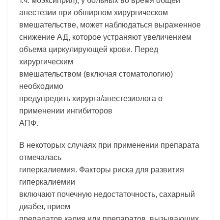
т.ч. моэксиприл), у больных во время общей
анестезии при обширном хирургическом
вмешательстве, может наблюдаться выраженное
снижение АД, которое устраняют увеличением
объема циркулирующей крови. Перед
хирургическим
вмешательством (включая стоматологию)
необходимо
предупредить хирурга/анестезиолога о
применении ингибиторов
АПФ.
В некоторых случаях при применении препарата
отмечалась
гиперкалиемия. Факторы риска для развития
гиперкалиемии
включают почечную недостаточность, сахарный
диабет, прием
препаратов калия или препаратов, вызывающих