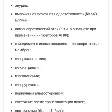
анурия;
выраженная почечная недостаточность (КК<40
мл/мин);
ангионевротический отек (в т.ч. в анамнезе при
применении ингибиторов АПФ);
гемодиализ с использованием высокопроточных
мембран;
гиперкальциемия;
гипонатриемия;
гипокалиемия;
гиперурикемия;
первичный альдостеронизм;
состояние после трансплантации почек;
протеинурия (более 1 г/сут);