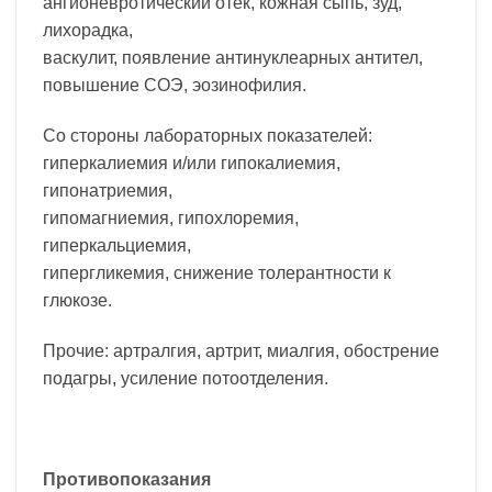
ангионевротический отек, кожная сыпь, зуд,
лихорадка,
васкулит, появление антинуклеарных антител,
повышение СОЭ, эозинофилия.
Со стороны лабораторных показателей:
гиперкалиемия и/или гипокалиемия,
гипонатриемия,
гипомагниемия, гипохлоремия,
гиперкальциемия,
гипергликемия, снижение толерантности к
глюкозе.
Прочие: артралгия, артрит, миалгия, обострение
подагры, усиление потоотделения.
Противопоказания