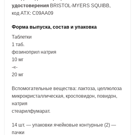
удостоверения
BRISTOL-MYERS SQUIBB,
код ATX: C09AA09
Форма выпуска, состав и упаковка
Таблетки
1 таб.
фозиноприл натрия
10 мг
-«-
20 мг
Вспомогательные вещества: лактоза, целлюлоза
микрокристаллическая, кросповидон, повидон,
натрия
стеарилфумарат.
14 шт. — упаковки ячейковые контурные (2) —
пачки