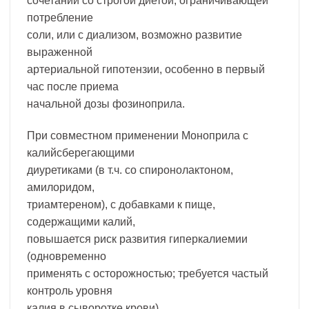
сочетании со строгой диетой, ограничивающей
потребление
соли, или с диализом, возможно развитие
выраженной
артериальной гипотензии, особенно в первый
час после приема
начальной дозы фозиноприла.
При совместном применении Моноприла с
калийсберегающими
диуретиками (в т.ч. со спиронолактоном,
амилоридом,
триамтереном), с добавками к пище,
содержащими калий,
повышается риск развития гиперкалиемии
(одновременно
применять с осторожностью; требуется частый
контроль уровня
калия в сыворотке крови).