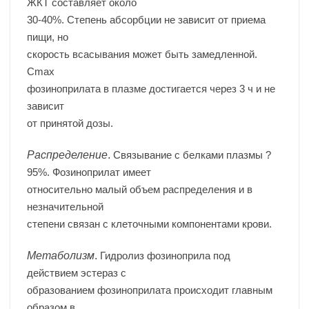
ЖКТ составляет около
30-40%. Степень абсорбции не зависит от приема
пищи, но
скорость всасывания может быть замедленной.
Cmax
фозиноприлата в плазме достигается через 3 ч и не
зависит
от принятой дозы.
Распределение
.
Связывание с белками плазмы ?
95%. Фозиноприлат имеет
относительно малый объем распределения и в
незначительной
степени связан с клеточными компонентами крови.
Метаболизм
.
Гидролиз фозиноприла под
действием эстераз с
образованием фозиноприлата происходит главным
образом в