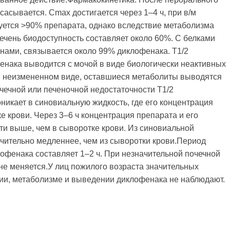
асывается. Cmax достигается через 1–4 ч, при в/м
уется >90% препарата, однако вследствие метаболизма
ечень биодоступность составляет около 60%. С белками
инами, связывается около 99% диклофенака. T1/2
фенака выводится с мочой в виде биологически неактивных
в неизмененном виде, оставшиеся метаболиты выводятся
чечной или печеночной недостаточности T1/2
никает в синовиальную жидкость, где его концентрация
е крови. Через 3–6 ч концентрация препарата и его
ти выше, чем в сыворотке крови. Из синовиальной
чительно медленнее, чем из сыворотки крови.Период
офенака составляет 1–2 ч. При незначительной почечной
не меняется.У лиц пожилого возраста значительных
ии, метаболизме и выведении диклофенака не наблюдают.