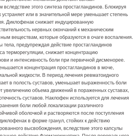
 вследствие этого синтеза простагландинов. Блокируя
 устраняет или в значительной мере уменьшает степень
я. Диклофенак снижает индуцированную
твительность нервных окончаний к механическим
вным веществам, которые образуются в очаге воспаления.
 тела, предупреждая действие простагландинов
сса терморегуляции, снижает концентрацию
рови и интенсивность боли при первичной дисменорее.
ньшается концентрация простагландинов в моче,
иальной жидкости. В период лечения ревматоидного
кает в полость суставов, уменьшает выраженность боли
ует увеличению объема движений в пораженных суставах,
отечность суставов. Наклофен используется для лечения
транения боли любой локализации различного
тойчивой оболочкой и растворяются после поступления
диклофенак в форме гранул, стойких к действию
ированного высвобождения, вследствие этого капсулы
рованное действие.Фармакокинетика. После перорального