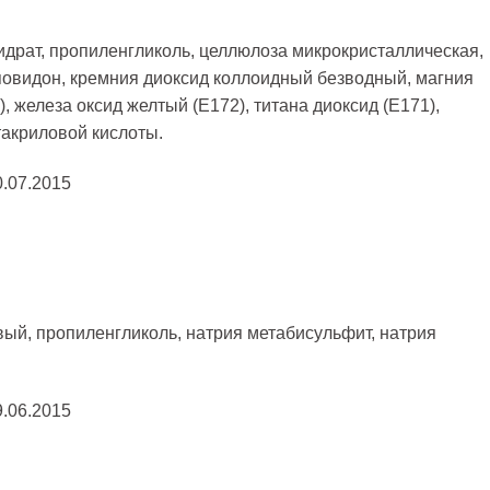
идрат, пропиленгликоль, целлюлоза микрокристаллическая,
 повидон, кремния диоксид коллоидный безводный, магния
), железа оксид желтый (Е172), титана диоксид (Е171),
такриловой кислоты.
0.07.2015
ый, пропиленгликоль, натрия метабисульфит, натрия
9.06.2015