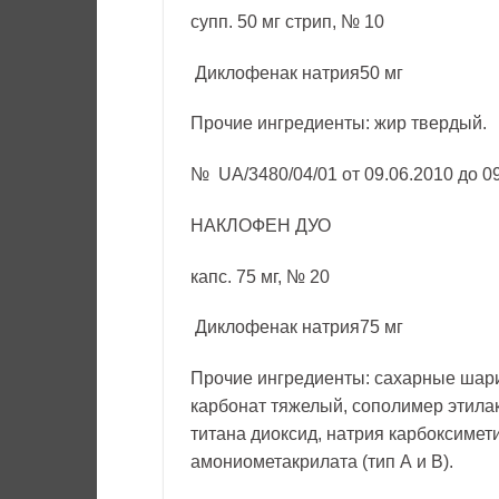
супп. 50 мг стрип, № 10
Диклофенак натрия50 мг
Прочие ингредиенты: жир твердый.
№ UA/3480/04/01 от 09.06.2010 до 0
НАКЛОФЕН ДУО
капс. 75 мг, № 20
Диклофенак натрия75 мг
Прочие ингредиенты: сахарные шари
карбонат тяжелый, сополимер этилак
титана диоксид, натрия карбоксимет
амониометакрилата (тип А и В).