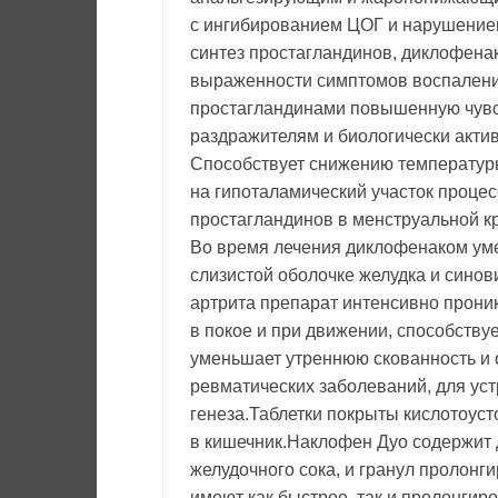
с ингибированием ЦОГ и нарушением
синтез простагландинов, диклофенак
выраженности симптомов воспалени
простагландинами повышенную чувс
раздражителям и биологически акти
Способствует снижению температуры
на гипоталамический участок проце
простагландинов в менструальной к
Во время лечения диклофенаком уме
слизистой оболочке желудка и синов
артрита препарат интенсивно прони
в покое и при движении, способств
уменьшает утреннюю скованность и 
ревматических заболеваний, для ус
генеза.Таблетки покрыты кислотоус
в кишечник.Наклофен Дуо содержит 
желудочного сока, и гранул пролонг
имеют как быстрое, так и пролонги