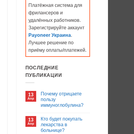
Платёжная система для
фрилансеров и
удалённых работников.
Зарегистрируйте аккаунт
Payoneer Украина
.
Лучшее решение по
приёму оплаты/платежей.
ПОСЛЕДНИЕ
ПУБЛИКАЦИИ
Почему отрицаете
13
Апр
пользу
иммуноглобулина?
Комментариев
к
нет
Кто будет покупать
13
записи
Почему
Апр
лекарства в
отрицаете
больнице?
пользу