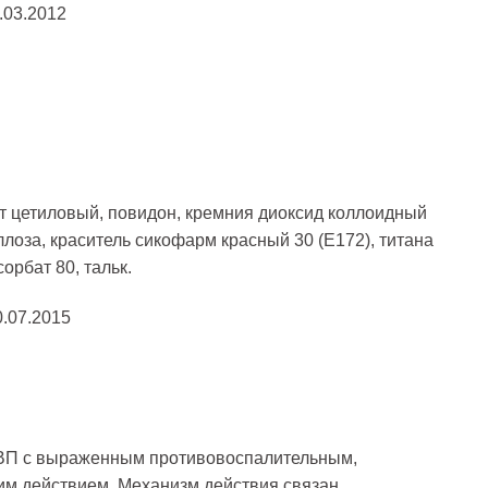
.03.2012
рт цетиловый, повидон, кремния диоксид коллоидный
ллоза, краситель сикофарм красный 30 (Е172), титана
орбат 80, тальк.
0.07.2015
П с выраженным противовоспалительным,
 действием. Механизм действия связан