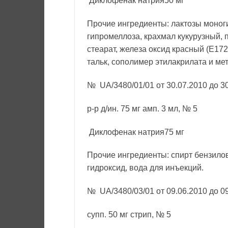
Диклофенак натрия50 мг
Прочие ингредиенты: лактозы моног
гипромеллоза, крахмал кукурузный,
стеарат, железа оксид красный (Е172
тальк, сополимер этилакрилата и ме
№ UA/3480/01/01 от 30.07.2010 до 3
р-р д/ин. 75 мг амп. 3 мл, № 5
Диклофенак натрия75 мг
Прочие ингредиенты: спирт бензилов
гидроксид, вода для инъекций.
№ UA/3480/03/01 от 09.06.2010 до 0
супп. 50 мг стрип, № 5