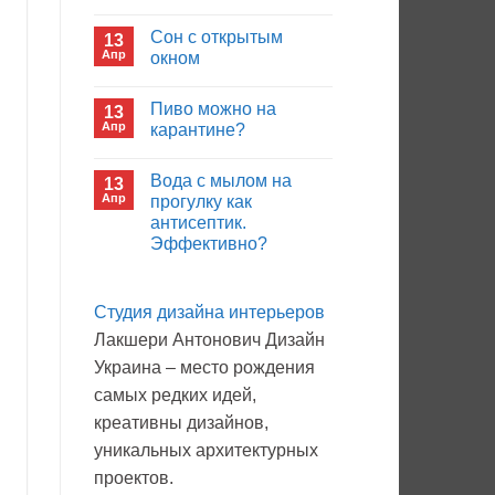
иммуноглобулина?
Комментариев
к
нет
Сон с открытым
13
записи
Кто
Апр
окном
будет
покупать
Комментариев
лекарства
к
нет
Пиво можно на
13
в
записи
больнице?
Сон
Апр
карантине?
с
открытым
Комментариев
окном
к
нет
Вода с мылом на
13
записи
Пиво
Апр
прогулку как
можно
антисептик.
на
карантине?
Эффективно?
Комментариев
к
нет
записи
Студия дизайна интерьеров
Вода
с
Лакшери Антонович Дизайн
мылом
на
Украина – место рождения
прогулку
как
самых редких идей,
антисептик.
Эффективно?
креативны дизайнов,
уникальных архитектурных
проектов.