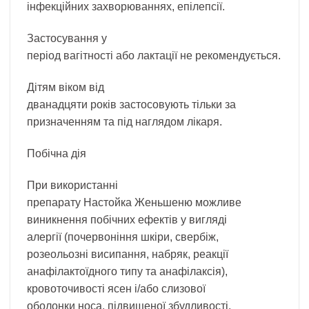
інфекційних захворюваннях, епілепсії.
Застосування у
період вагітності або лактації не рекомендується.
Дітям віком від
дванадцяти років застосовують тільки за
призначенням та під наглядом лікаря.
Побічна дія
При використанні
препарату Настойка Женьшеню можливе
виникнення побічних ефектів у вигляді
алергії (почервоніння шкіри, свербіж,
розеольозні висипання, набряк, реакції
анафілактоїдного типу та анафілаксія),
кровоточивості ясен і/або слизової
оболонки носа, підвищеної збудливості,