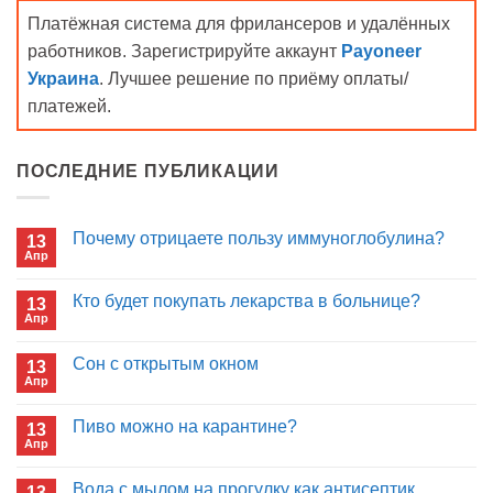
Платёжная система для фрилансеров и удалённых
работников. Зарегистрируйте аккаунт
Payoneer
Украина
. Лучшее решение по приёму оплаты/
платежей.
ПОСЛЕДНИЕ ПУБЛИКАЦИИ
Почему отрицаете пользу иммуноглобулина?
13
Апр
Комментариев
к
нет
записи
Кто будет покупать лекарства в больнице?
13
Почему
Апр
отрицаете
Комментариев
пользу
к
нет
иммуноглобулина?
записи
Сон с открытым окном
13
Кто
Апр
будет
Комментариев
покупать
к
нет
лекарства
записи
Пиво можно на карантине?
в
13
Сон
больнице?
Апр
с
Комментариев
открытым
к
нет
окном
записи
Вода с мылом на прогулку как антисептик.
13