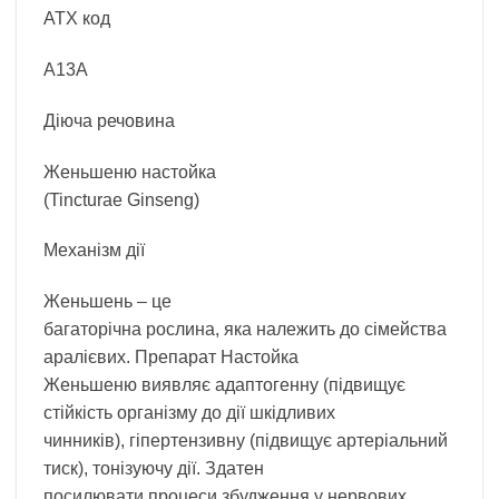
АТХ код
A13A
Діюча речовина
Женьшеню настойка
(Tincturae Ginseng)
Механізм дії
Женьшень – це
багаторічна рослина, яка належить до сімейства
аралієвих. Препарат Настойка
Женьшеню виявляє адаптогенну (підвищує
стійкість організму до дії шкідливих
чинників), гіпертензивну (підвищує артеріальний
тиск), тонізуючу дії. Здатен
посилювати процеси збудження у нервових