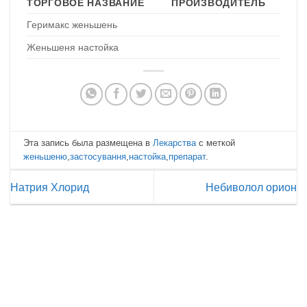
ТОРГОВОЕ НАЗВАНИЕ
ПРОИЗВОДИТЕЛЬ
Геримакс женьшень
Женьшеня настойка
Эта запись была размещена в
Лекарства
с меткой
женьшеню
,
застосування
,
настойка
,
препарат
.
Натрия Хлорид
Небиволол орион