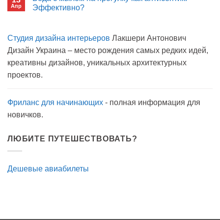
Пиво
Апр
можно
Эффективно?
на
Комментариев
карантине?
к
нет
записи
Студия дизайна интерьеров
Лакшери Антонович
Вода
с
Дизайн Украина – место рождения самых редких идей,
мылом
на
креативны дизайнов, уникальных архитектурных
прогулку
как
проектов.
антисептик.
Эффективно?
Фриланс для начинающих
- полная информация для
новичков.
ЛЮБИТЕ ПУТЕШЕСТВОВАТЬ?
Дешевые авиабилеты