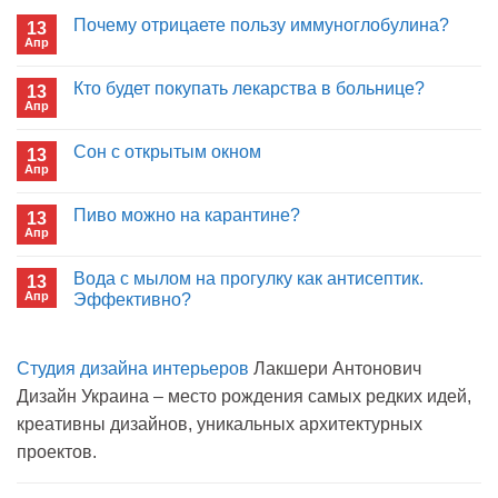
Почему отрицаете пользу иммуноглобулина?
13
Апр
Комментариев
к
нет
записи
Кто будет покупать лекарства в больнице?
13
Почему
Апр
отрицаете
Комментариев
пользу
к
нет
иммуноглобулина?
записи
Сон с открытым окном
13
Кто
Апр
будет
Комментариев
покупать
к
нет
лекарства
записи
Пиво можно на карантине?
в
13
Сон
больнице?
Апр
с
Комментариев
открытым
к
нет
окном
записи
Вода с мылом на прогулку как антисептик.
13
Пиво
Апр
можно
Эффективно?
на
Комментариев
карантине?
к
нет
записи
Студия дизайна интерьеров
Лакшери Антонович
Вода
с
Дизайн Украина – место рождения самых редких идей,
мылом
на
креативны дизайнов, уникальных архитектурных
прогулку
как
проектов.
антисептик.
Эффективно?