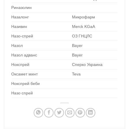
Риназолин
Назалонг
Микрофарм
Називин
Merck KGaA
Назо-спрей
ОЗ ГНЦЛС
Назол
Bayer
Назол адванс
Bayer
Нокспрей
Сперко Украина
Оксамет минт
Teva
Нокспрей беби
Назо спрей