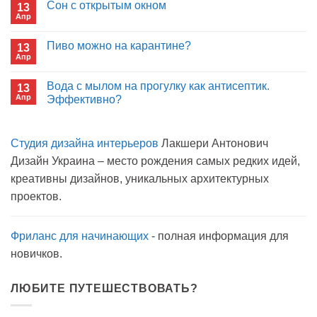
Сон с открытым окном
13
Кто
Апр
будет
Комментариев
покупать
к
нет
лекарства
записи
Пиво можно на карантине?
в
13
Сон
больнице?
Апр
с
Комментариев
открытым
к
нет
окном
записи
Вода с мылом на прогулку как антисептик.
13
Пиво
Апр
можно
Эффективно?
на
Комментариев
карантине?
к
нет
записи
Студия дизайна интерьеров
Лакшери Антонович
Вода
с
Дизайн Украина – место рождения самых редких идей,
мылом
на
креативны дизайнов, уникальных архитектурных
прогулку
как
проектов.
антисептик.
Эффективно?
Фриланс для начинающих
- полная информация для
новичков.
ЛЮБИТЕ ПУТЕШЕСТВОВАТЬ?