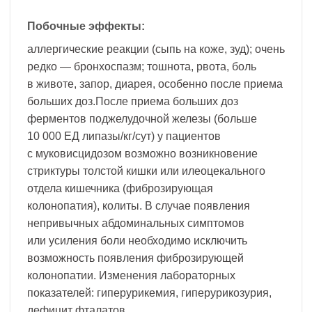
Побочные эффекты:
аллергические реакции (сыпь на коже, зуд); очень
редко — бронхоспазм; тошнота, рвота, боль
в животе, запор, диарея, особенно после приема
больших доз.После приема больших доз
ферментов поджелудочной железы (больше
10 000 ЕД липазы/кг/сут) у пациентов
с муковисцидозом возможно возникновение
стриктуры толстой кишки или илеоцекального
отдела кишечника (фиброзирующая
колонопатия), колиты. В случае появления
непривычных абдоминальных симптомов
или усиления боли необходимо исключить
возможность появления фиброзирующей
колонопатии. Изменения лабораторных
показателей: гиперурикемия, гиперурикозурия,
дефицит фталатов.