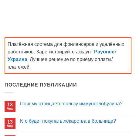
Платёжная система для фрилансеров и удалённых
работников. Зарегистрируйте аккаунт
Payoneer
Украина
. Лучшее решение по приёму оплаты/
платежей.
ПОСЛЕДНИЕ ПУБЛИКАЦИИ
Почему отрицаете пользу иммуноглобулина?
13
Апр
Комментариев
к
нет
записи
Кто будет покупать лекарства в больнице?
13
Почему
Апр
отрицаете
Комментариев
пользу
к
нет
иммуноглобулина?
записи