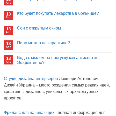
Апр
Комментариев
к
нет
записи
Кто будет покупать лекарства в больнице?
13
Почему
Апр
отрицаете
Комментариев
пользу
к
нет
иммуноглобулина?
записи
Сон с открытым окном
13
Кто
Апр
будет
Комментариев
покупать
к
нет
лекарства
записи
Пиво можно на карантине?
в
13
Сон
больнице?
Апр
с
Комментариев
открытым
к
нет
окном
записи
Вода с мылом на прогулку как антисептик.
13
Пиво
Апр
можно
Эффективно?
на
Комментариев
карантине?
к
нет
записи
Студия дизайна интерьеров
Лакшери Антонович
Вода
с
Дизайн Украина – место рождения самых редких идей,
мылом
на
креативны дизайнов, уникальных архитектурных
прогулку
как
проектов.
антисептик.
Эффективно?
Фриланс для начинающих
- полная информация для