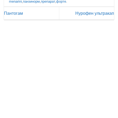
menarini
,
панзинорм
,
препарат
,
форте
.
Пантогам
Нурофен ультракап