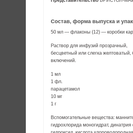
Представительство
БРИСТОЛ-МА
Состав, форма выпуска и упа
50 мл — флаконы (12) — коробки ка
Раствор для инфузий прозрачный,
бесцветный или слегка желтоватый,
включений.
1 мл
1 фл.
парацетамол
10 мг
1 г
Вспомогательные вещества: маннито
гидрохлорида моногидрат, динатрия 
гидроксид, кислота хлороводородна