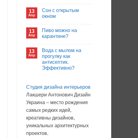
иммуноглобулина?
Комментариев
к
нет
Сон с открытым
13
записи
Кто
Апр
окном
будет
покупать
Комментариев
лекарства
к
нет
Пиво можно на
13
в
записи
больнице?
Сон
Апр
карантине?
с
открытым
Комментариев
окном
к
нет
Вода с мылом на
13
записи
Пиво
Апр
прогулку как
можно
антисептик.
на
карантине?
Эффективно?
Комментариев
к
нет
записи
Студия дизайна интерьеров
Вода
с
Лакшери Антонович Дизайн
мылом
на
Украина – место рождения
прогулку
как
самых редких идей,
антисептик.
Эффективно?
креативны дизайнов,
уникальных архитектурных
проектов.