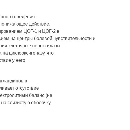
онного введения.
понижающее действие,
ированием ЦОГ-1 и ЦОГ-2 в
ием на центры болевой чувствительности и
ения клеточные пероксидазы
на циклооксигеназу, что
твие у него
агландинов в
ливает отсутствие
лектролитный баланс (не
 на слизистую оболочку