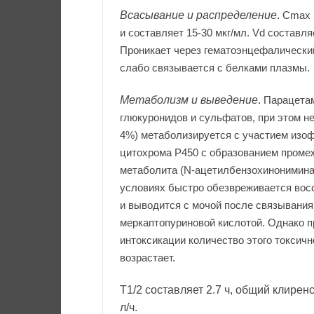
Всасывание и распределение
.
Cmax в
и составляет 15-30 мкг/мл. Vd составляе
Проникает через гематоэнцефалически
слабо связывается с белками плазмы.
Метаболизм и выведение
.
Парацетам
глюкуронидов и сульфатов, при этом н
4%) метаболизируется с участием изо
цитохрома Р450 с образованием проме
метаболита (N-ацетилбензохинонимина
условиях быстро обезвреживается вос
и выводится с мочой после связывания
меркаптопуриновой кислотой. Однако п
интоксикации количество этого токсич
возрастает.
T1/2 составляет 2.7 ч, общий клиренс
л/ч.