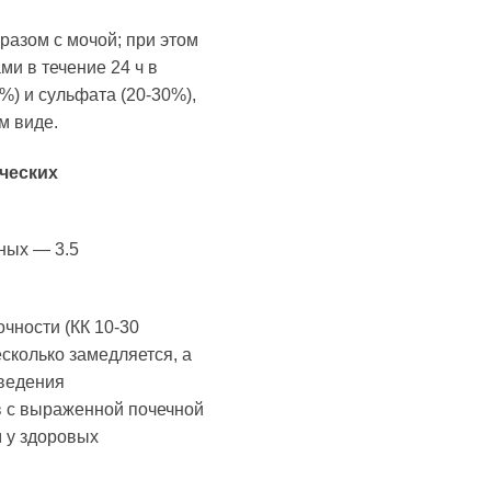
азом с мочой; при этом
и в течение 24 ч в
%) и сульфата (20-30%),
м виде.
ческих
нных — 3.5
чности (КК 10-30
сколько замедляется, а
ыведения
в с выраженной почечной
м у здоровых