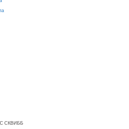
а
па
С СКВИББ