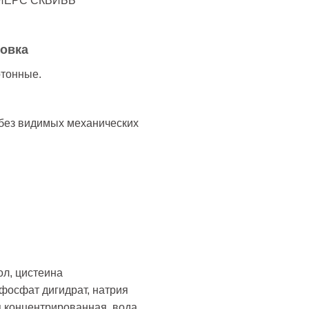
ЙЕРС СКВИББ
ковка
ртонные.
 без видимых механических
л, цистеина
фосфат дигидрат, натрия
я концентрированная, вода