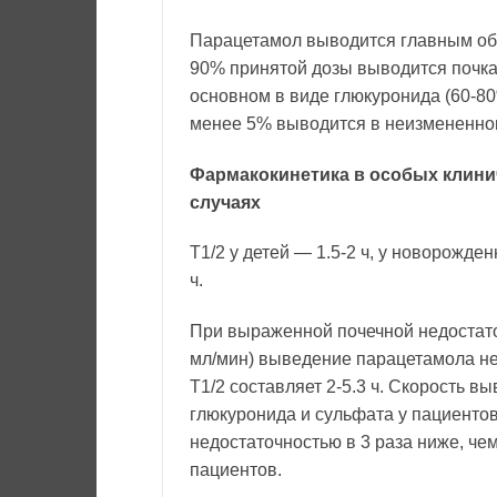
Парацетамол выводится главным обр
90% принятой дозы выводится почкам
основном в виде глюкуронида (60-80
менее 5% выводится в неизмененно
Фармакокинетика в особых клини
случаях
T1/2 у детей — 1.5-2 ч, у новорожде
ч.
При выраженной почечной недостато
мл/мин) выведение парацетамола не
T1/2 составляет 2-5.3 ч. Скорость в
глюкуронида и сульфата у пациенто
недостаточностью в 3 раза ниже, че
пациентов.