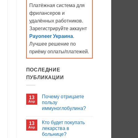
Платёжная система для
фрилансеров и
удалённых работников.
Зарегистрируйте аккаунт
Payoneer Украина
.
Лучшее решение по
приёму оплаты/платежей.
ПОСЛЕДНИЕ
ПУБЛИКАЦИИ
Почему отрицаете
13
Апр
пользу
иммуноглобулина?
Комментариев
к
нет
Кто будет покупать
13
записи
Почему
Апр
лекарства в
отрицаете
больнице?
пользу