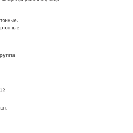
ртонные.
артонные.
руппа
 12
 шт.