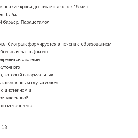
 плазме крови достигается через 15 мин
т 1 л/кг.
й барьер. Парацетамол
ол биотрансформируется в печени с образованием
ебольшая часть (около
ферментов системы
жуточного
), который в нормальных
становленным глутатионом
 с цистеином и
ри массивной
ного метаболита
 18