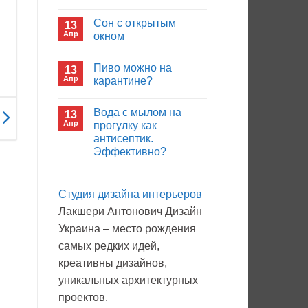
иммуноглобулина?
Комментариев
к
нет
Сон с открытым
13
записи
Кто
Апр
окном
будет
покупать
Комментариев
лекарства
к
нет
Пиво можно на
13
в
записи
больнице?
Сон
Апр
карантине?
с
открытым
Комментариев
окном
к
нет
Вода с мылом на
13
записи
Пиво
Апр
прогулку как
можно
антисептик.
на
карантине?
Эффективно?
Комментариев
к
нет
записи
Студия дизайна интерьеров
Вода
с
Лакшери Антонович Дизайн
мылом
на
Украина – место рождения
прогулку
как
самых редких идей,
антисептик.
Эффективно?
креативны дизайнов,
уникальных архитектурных
проектов.