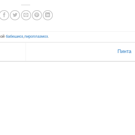
кой
бабешиоз
,
пироплазмоз
.
Пинта