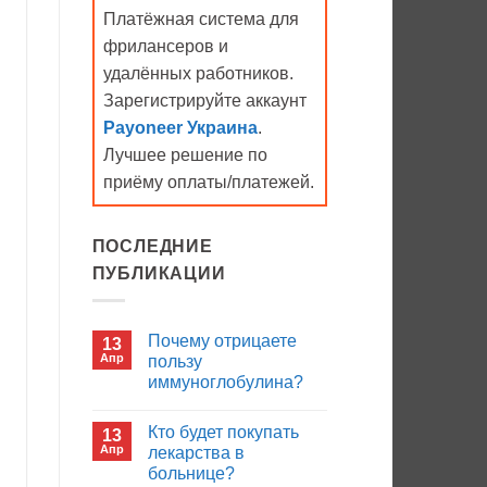
Платёжная система для
фрилансеров и
удалённых работников.
Зарегистрируйте аккаунт
Payoneer Украина
.
Лучшее решение по
приёму оплаты/платежей.
ПОСЛЕДНИЕ
ПУБЛИКАЦИИ
Почему отрицаете
13
Апр
пользу
иммуноглобулина?
Комментариев
к
нет
Кто будет покупать
13
записи
Почему
Апр
лекарства в
отрицаете
больнице?
пользу