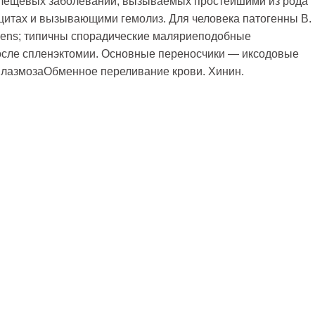
клещевых заболеваний, вызываемых простейшими из рода
цитах и вызывающими гемолиз. Для человека патогенны B.
divergens; типичны спорадические маляриеподобные
осле спленэктомии. Основные переносчики — иксодовые
плазмозаОбменное переливание крови. Хинин.