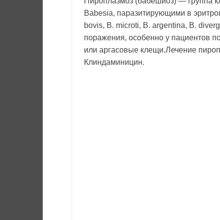
Пироплазмоз (бабешиоз) — группа 
Babesia, паразитирующими в эритро
bovis, B. microti, B. argentina, B. 
поражения, особенно у пациентов п
или аргасовые клещи.Лечение пиро
Клиндаминицин.