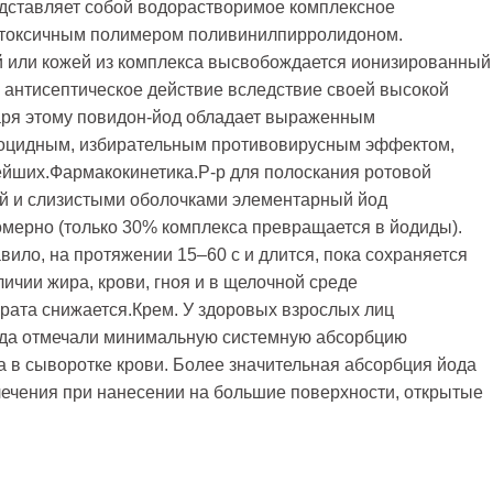
дставляет собой водорастворимое комплексное
нетоксичным полимером поливинилпирролидоном.
ой или кожей из комплекса высвобождается ионизированный
 антисептическое действие вследствие своей высокой
аря этому повидон-йод обладает выраженным
оцидным, избирательным противовирусным эффектом,
тейших.Фармакокинетика.Р-р для полоскания ротовой
жей и слизистыми оболочками элементарный йод
мерно (только 30% комплекса превращается в йодиды).
вило, на протяжении 15–60 с и длится, пока сохраняется
личии жира, крови, гноя и в щелочной среде
рата снижается.Крем. У здоровых взрослых лиц
ода отмечали минимальную системную абсорбцию
а в сыворотке крови. Более значительная абсорбция йода
ечения при нанесении на большие поверхности, открытые