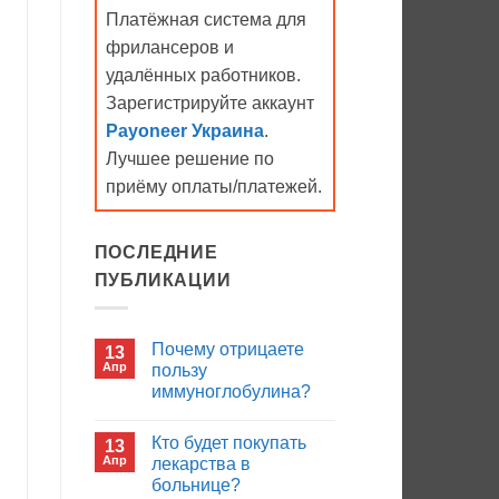
Платёжная система для
фрилансеров и
удалённых работников.
Зарегистрируйте аккаунт
Payoneer Украина
.
Лучшее решение по
приёму оплаты/платежей.
ПОСЛЕДНИЕ
ПУБЛИКАЦИИ
Почему отрицаете
13
Апр
пользу
иммуноглобулина?
Комментариев
к
нет
Кто будет покупать
13
записи
Почему
Апр
лекарства в
отрицаете
больнице?
пользу