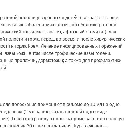
 ротовой полости у взрослых и детей в возрасте старше
алительных заболеваниях слизистой оболочки ротовой
онический тонзиллит, глоссит, афтозный стоматит); для
ой полости и горла перед, во время и после хирургических
лости и горла.Крем. Лечение инфицированных поражений
ы, язвы кожи, в том числе трофические язвы голени,
нные пролежни, дерматозы); а также для профилактики
ей.
% для полоскания применяют в объеме до 10 мл на одно
зведенном (5 мл на полстакана теплой воды) виде
ание). Горло или ротовую полость промывают или полощут
 протяжении 30 с, не проглатывая. Курс лечения —