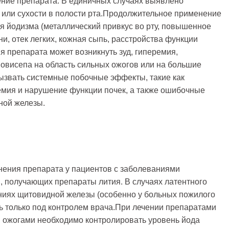
ение препарата. В единичных случаях выявлено
или сухости в полости рта.Продолжительное применение
я йодизма (металлический привкус во рту, повышенное
ни, отек легких, кожная сыпь, расстройства функции
я препарата может возникнуть зуд, гиперемия,
овисепа на область сильных ожогов или на большие
ызвать системные побочные эффекты, такие как
емия и нарушение функции почек, а также ошибочные
ной железы.
енения препарата у пациентов с заболеваниями
, получающих препараты лития. В случаях латентного
аниях щитовидной железы (особенно у больных пожилого
ь только под контролем врача.При лечении препаратами
 ожогами необходимо контролировать уровень йода