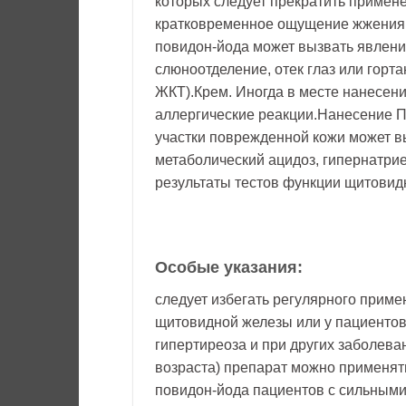
которых следует прекратить примен
кратковременное ощущение жжения 
повидон-йода может вызвать явлени
слюноотделение, отек глаз или горта
ЖКТ).Крем. Иногда в месте нанесени
аллергические реакции.Нанесение П
участки поврежденной кожи может в
метаболический ацидоз, гипернатри
результаты тестов функции щитовид
Особые указания:
следует избегать регулярного прим
щитовидной железы или у пациентов
гипертиреоза и при других заболев
возраста) препарат можно применят
повидон-йода пациентов с сильными