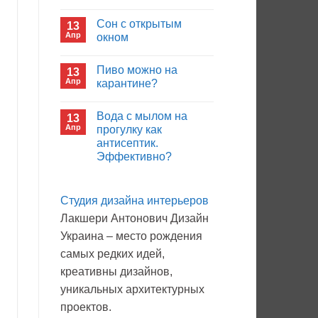
иммуноглобулина?
Комментариев
к
нет
Сон с открытым
13
записи
Кто
Апр
окном
будет
покупать
Комментариев
лекарства
к
нет
Пиво можно на
13
в
записи
больнице?
Сон
Апр
карантине?
с
открытым
Комментариев
окном
к
нет
Вода с мылом на
13
записи
Пиво
Апр
прогулку как
можно
антисептик.
на
карантине?
Эффективно?
Комментариев
к
нет
записи
Студия дизайна интерьеров
Вода
с
Лакшери Антонович Дизайн
мылом
на
Украина – место рождения
прогулку
как
самых редких идей,
антисептик.
Эффективно?
креативны дизайнов,
уникальных архитектурных
проектов.