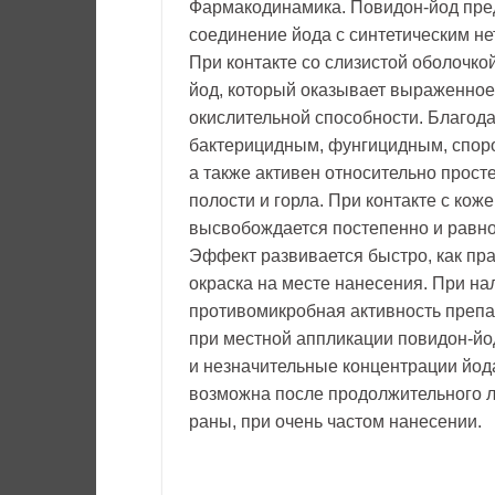
Фармакодинамика. Повидон-йод пре
соединение йода с синтетическим 
При контакте со слизистой оболочк
йод, который оказывает выраженное
окислительной способности. Благод
бактерицидным, фунгицидным, спор
а также активен относительно прос
полости и горла. При контакте с ко
высвобождается постепенно и равно
Эффект развивается быстро, как пра
окраска на месте нанесения. При на
противомикробная активность препа
при местной аппликации повидон-й
и незначительные концентрации йод
возможна после продолжительного л
раны, при очень частом нанесении.