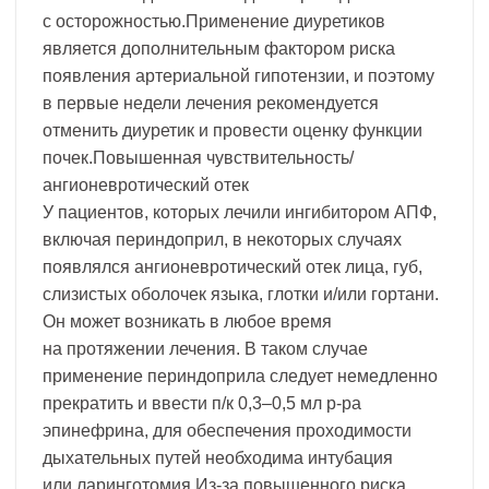
с осторожностью.Применение диуретиков
является дополнительным фактором риска
появления артериальной гипотензии, и поэтому
в первые недели лечения рекомендуется
отменить диуретик и провести оценку функции
почек.Повышенная чувствительность/
ангионевротический отек
У пациентов, которых лечили ингибитором АПФ,
включая периндоприл, в некоторых случаях
появлялся ангионевротический отек лица, губ,
слизистых оболочек языка, глотки и/или гортани.
Он может возникать в любое время
на протяжении лечения. В таком случае
применение периндоприла следует немедленно
прекратить и ввести п/к 0,3–0,5 мл р-ра
эпинефрина, для обеспечения проходимости
дыхательных путей необходима интубация
или ларинготомия.Из-за повышенного риска