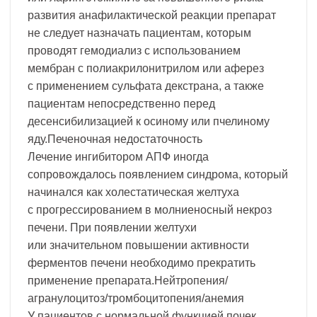
развития анафилактической реакции препарат
не следует назначать пациентам, которым
проводят гемодиализ с использованием
мембран с полиакрилонитрилом или аферез
с применением сульфата декстрана, а также
пациентам непосредственно перед
десенсибилизацией к осиному или пчелиному
яду.Печеночная недостаточность
Лечение ингибитором АПФ иногда
сопровождалось появлением синдрома, который
начинался как холестатическая желтуха
с прогрессированием в молниеносный некроз
печени. При появлении желтухи
или значительном повышении активности
ферментов печени необходимо прекратить
применение препарата.Нейтропения/
агранулоцитоз/тромбоцитопения/анемия
У пациентов с нормальной функцией почек