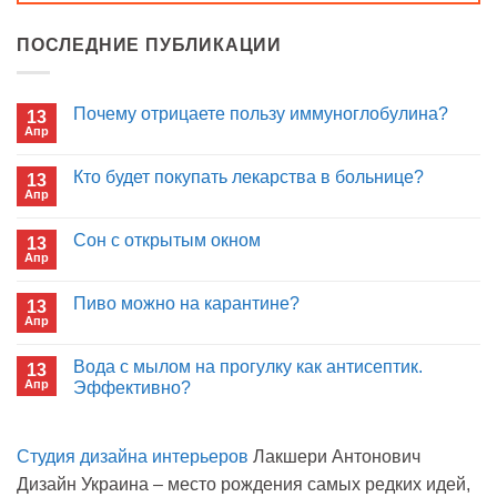
ПОСЛЕДНИЕ ПУБЛИКАЦИИ
Почему отрицаете пользу иммуноглобулина?
13
Апр
Комментариев
к
нет
записи
Кто будет покупать лекарства в больнице?
13
Почему
Апр
отрицаете
Комментариев
пользу
к
нет
иммуноглобулина?
записи
Сон с открытым окном
13
Кто
Апр
будет
Комментариев
покупать
к
нет
лекарства
записи
Пиво можно на карантине?
в
13
Сон
больнице?
Апр
с
Комментариев
открытым
к
нет
окном
записи
Вода с мылом на прогулку как антисептик.
13
Пиво
Апр
можно
Эффективно?
на
Комментариев
карантине?
к
нет
записи
Студия дизайна интерьеров
Лакшери Антонович
Вода
с
Дизайн Украина – место рождения самых редких идей,
мылом